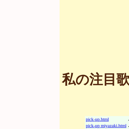
私の注目歌
pick-up.html
pick-up miyazaki.html