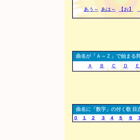
あう～
あは～
【お】
曲名が「Ａ～Ｚ」で始まる邦
Ａ
Ｂ
Ｃ
Ｄ
Ｅ
曲名に「数字」の付く歌 目
０
１
２
３
４
５
６