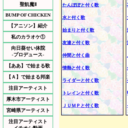
聖飢魔Ⅱ
たんぽぽと付く歌
BUMP OF CHICKEN
水と付く歌
【アニソン】紹介
始まりと付く歌
私のカラオケ①
友達と付く歌
向日葵せい体院
-プロデュース-
仲間と付く曲
【ああ】で始まる歌
情熱と付く歌
【Ａ】で始まる邦楽
ライダーと付く歌
注目アーティスト
トレインと付く歌
厚木市アーティスト
ＪＵＭＰと付く歌
宮崎県アーティスト
注目アーティスト