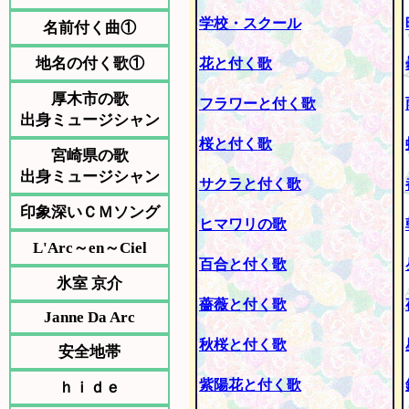
学校・スクール
名前付く曲①
地名の付く歌①
花と付く歌
厚木市の歌
フラワーと付く歌
出身ミュージシャン
桜と付く歌
宮崎県の歌
出身ミュージシャン
サクラと付く歌
印象深いＣＭソング
ヒマワリの歌
L'Arc～en～Ciel
百合と付く歌
氷室 京介
薔薇と付く歌
Janne Da Arc
秋桜と付く歌
安全地帯
紫陽花と付く歌
ｈｉｄｅ