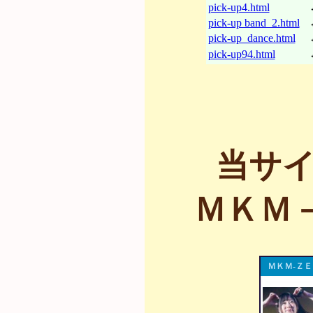
pick-up4.html
pick-up band_2.html
pick-up_dance.html
pick-up94.html
当サイ
ＭＫＭ－
ＭＫＭ-Ｚ