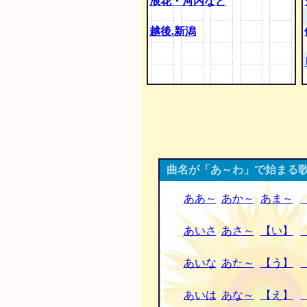
浪花・河内など
越後.新潟
曲名が「あ～わ」で始まる歌
ああ～
あか～
あま～
あいさ
あさ～
【い】
あいな
あた～
【う】
あいは
あな～
【え】