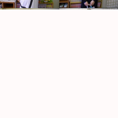
この
管理
もう
思っ