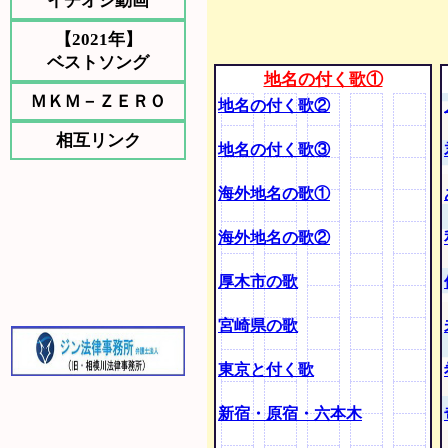
イチオシ動画
【2021年】
ベストソング
地名の付く歌①
ＭＫＭ－ＺＥＲＯ
地名の付く歌②
相互リンク
地名の付く歌③
海外地名の歌①
海外地名の歌②
厚木市の歌
宮崎県の歌
東京と付く歌
新宿・原宿・六本木