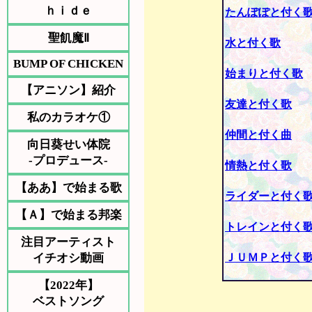
ｈｉｄｅ
たんぽぽと付く
聖飢魔Ⅱ
水と付く歌
BUMP OF CHICKEN
始まりと付く歌
【アニソン】紹介
友達と付く歌
私のカラオケ①
仲間と付く曲
向日葵せい体院
-プロデュース-
情熱と付く歌
【ああ】で始まる歌
ライダーと付く
【Ａ】で始まる邦楽
トレインと付く
注目アーティスト
イチオシ動画
ＪＵＭＰと付く
【2022年】
ベストソング