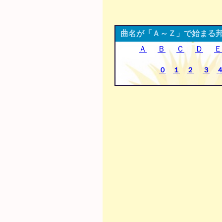
曲名が「Ａ～Ｚ」で始まる
Ａ
Ｂ
Ｃ
Ｄ
Ｅ
０
１
２
３