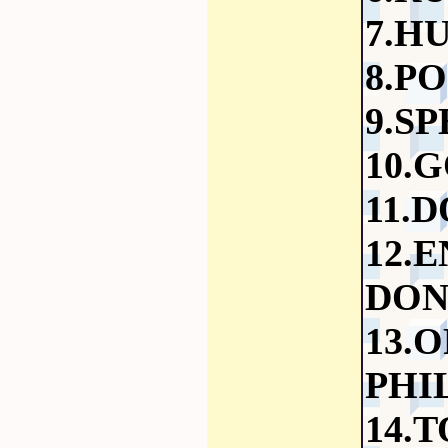
7.H
8.P
9.S
10.
11.
12.
DON
13
PHI
14.