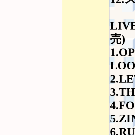
LIV
売)
1.O
LOO
2.L
3.T
4.F
5.Z
6.R