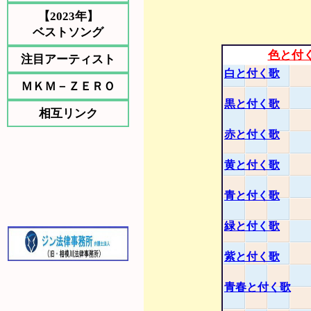
【2023年】
ベストソング
色と付
注目アーティスト
白と付く歌
ＭＫＭ－ＺＥＲＯ
黒と付く歌
相互リンク
赤と付く歌
黄と付く歌
青と付く歌
緑と付く歌
紫と付く歌
青春と付く歌