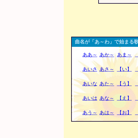
曲名が「あ～わ」で始まる歌
ああ～
あか～
あま～
あいさ
あさ～
【い】
あいな
あた～
【う】
あいは
あな～
【え】
あう～
あは～
【お】