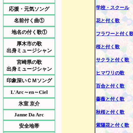
学校・スクール
応援・元気ソング
名前付く曲①
花と付く歌
地名の付く歌①
フラワーと付く
厚木市の歌
桜と付く歌
出身ミュージシャン
サクラと付く歌
宮崎県の歌
出身ミュージシャン
ヒマワリの歌
印象深いＣＭソング
百合と付く歌
L'Arc～en～Ciel
薔薇と付く歌
氷室 京介
秋桜と付く歌
Janne Da Arc
紫陽花と付く歌
安全地帯