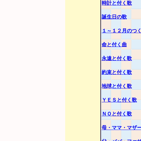
時計と付く歌
誕生日の歌
１～１２月のつ
命と付く曲
永遠と付く歌
約束と付く歌
地球と付く歌
ＹＥＳと付く歌
ＮＯと付く歌
母・ママ・マザ