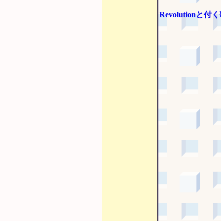
Revolutionと付