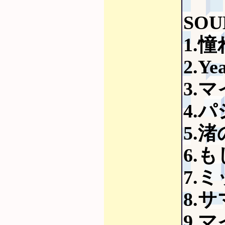
SOU
1.
2.Ye
3.
4.
5.
6.も
7.
8.
9.