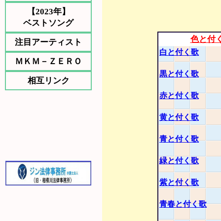
【2023年】
ベストソング
色と付
注目アーティスト
白と付く歌
ＭＫＭ－ＺＥＲＯ
黒と付く歌
相互リンク
赤と付く歌
黄と付く歌
青と付く歌
緑と付く歌
紫と付く歌
青春と付く歌