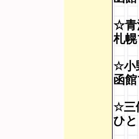
☆青
札幌
☆小
函館
☆三
ひと