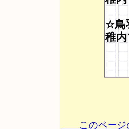
☆鳥
稚内
このページの