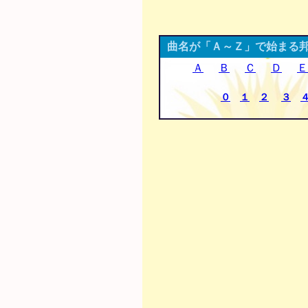
曲名が「Ａ～Ｚ」で始まる
Ａ
Ｂ
Ｃ
Ｄ
Ｅ
０
１
２
３