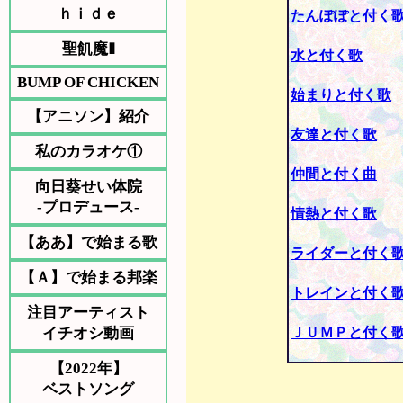
ｈｉｄｅ
たんぽぽと付く
聖飢魔Ⅱ
水と付く歌
BUMP OF CHICKEN
始まりと付く歌
【アニソン】紹介
友達と付く歌
私のカラオケ①
仲間と付く曲
向日葵せい体院
-プロデュース-
情熱と付く歌
【ああ】で始まる歌
ライダーと付く
【Ａ】で始まる邦楽
トレインと付く
注目アーティスト
イチオシ動画
ＪＵＭＰと付く
【2022年】
ベストソング