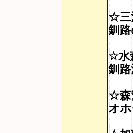
☆三
釧路
☆水
釧路湿
☆森
オホ