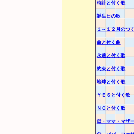
時計と付く歌
誕生日の歌
１～１２月のつ
命と付く曲
永遠と付く歌
約束と付く歌
地球と付く歌
ＹＥＳと付く歌
ＮＯと付く歌
母・ママ・マザ