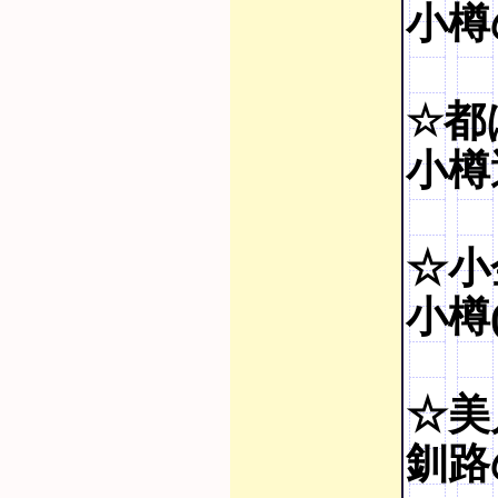
小樽
☆都
小樽運
☆小
小樽(
☆美
釧路の