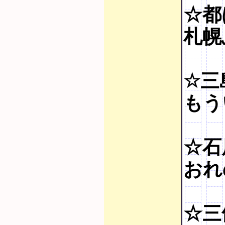
☆都
札幌
☆三
もう
☆石
おれ
☆三