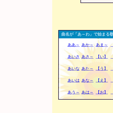
曲名が「あ～わ」で始まる歌
ああ～
あか～
あま～
あいさ
あさ～
【い】
あいな
あた～
【う】
あいは
あな～
【え】
あう～
あは～
【お】