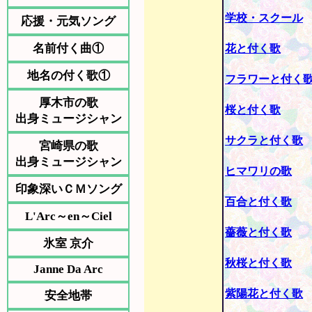
学校・スクール
応援・元気ソング
名前付く曲①
花と付く歌
地名の付く歌①
フラワーと付く
厚木市の歌
桜と付く歌
出身ミュージシャン
サクラと付く歌
宮崎県の歌
出身ミュージシャン
ヒマワリの歌
印象深いＣＭソング
百合と付く歌
L'Arc～en～Ciel
薔薇と付く歌
氷室 京介
秋桜と付く歌
Janne Da Arc
紫陽花と付く歌
安全地帯