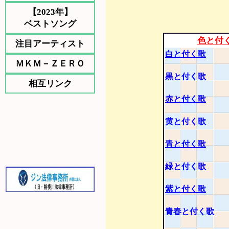
【2023年】
ベストソング
色と付
注目アーティスト
白と付く歌
ＭＫＭ－ＺＥＲＯ
黒と付く歌
相互リンク
赤と付く歌
黄と付く歌
青と付く歌
緑と付く歌
紫と付く歌
青春と付く歌