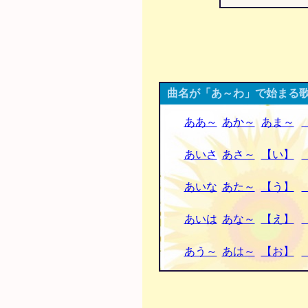
曲名が「あ～わ」で始まる歌
ああ～
あか～
あま～
あいさ
あさ～
【い】
あいな
あた～
【う】
あいは
あな～
【え】
あう～
あは～
【お】