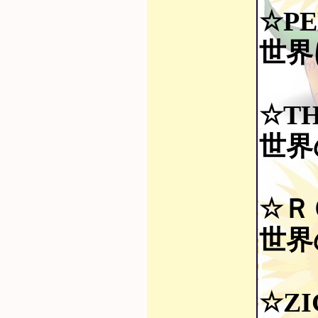
☆PE
世界に
☆TH
世界
☆Ｒ
世界
☆ZI