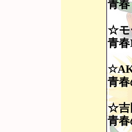
青春
☆モ
青春N
☆AK
青春
☆吉
青春の