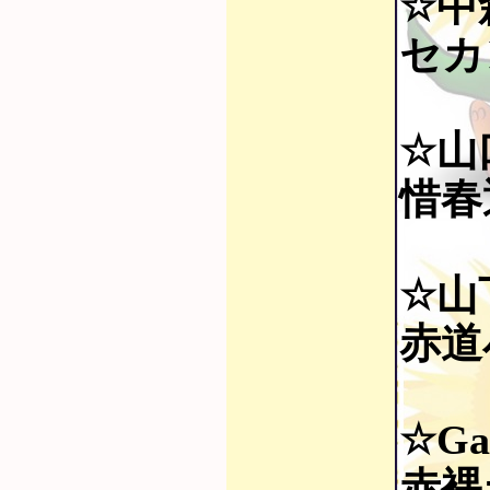
☆中
セカ
☆山
惜春通
☆山
赤道
☆Gac
赤裸