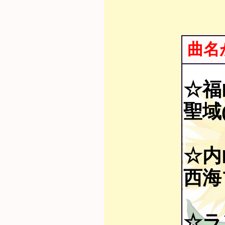
曲名
☆福
聖域(
☆内
西海
☆ラ