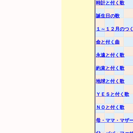
時計と付く歌
誕生日の歌
１～１２月のつ
命と付く曲
永遠と付く歌
約束と付く歌
地球と付く歌
ＹＥＳと付く歌
ＮＯと付く歌
母・ママ・マザ