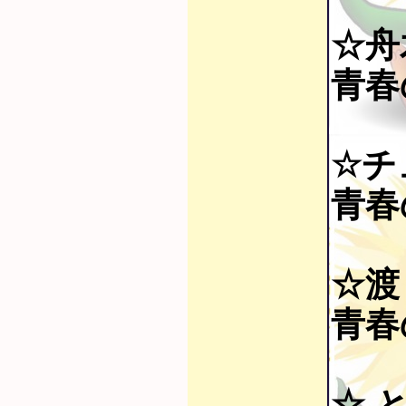
☆舟
青春の
☆チ
青春の
☆渡
青春
☆ 