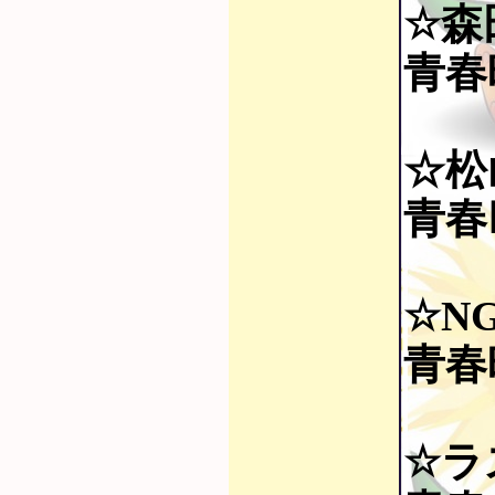
☆森
青春時
☆松
青春Ⅱ
☆NG
青春時
☆ラ