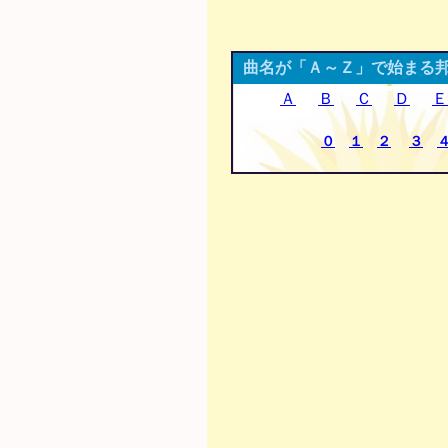
曲名が「Ａ～Ｚ」で始まる
Ａ
Ｂ
Ｃ
Ｄ
Ｅ
０
１
２
３