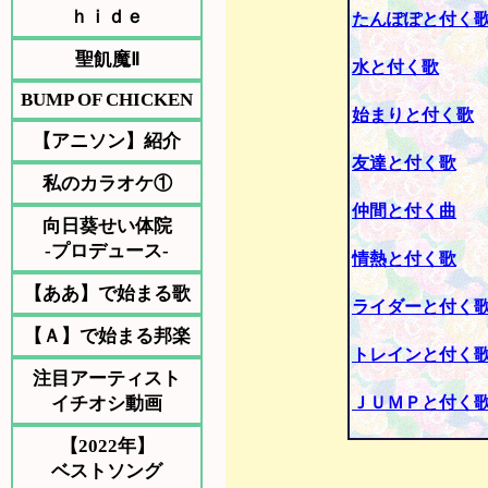
ｈｉｄｅ
たんぽぽと付く
聖飢魔Ⅱ
水と付く歌
BUMP OF CHICKEN
始まりと付く歌
【アニソン】紹介
友達と付く歌
私のカラオケ①
仲間と付く曲
向日葵せい体院
-プロデュース-
情熱と付く歌
【ああ】で始まる歌
ライダーと付く
【Ａ】で始まる邦楽
トレインと付く
注目アーティスト
イチオシ動画
ＪＵＭＰと付く
【2022年】
ベストソング