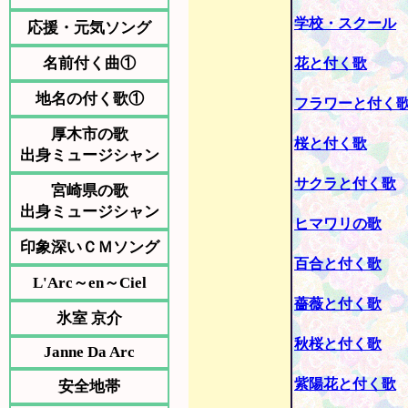
学校・スクール
応援・元気ソング
名前付く曲①
花と付く歌
地名の付く歌①
フラワーと付く
厚木市の歌
桜と付く歌
出身ミュージシャン
サクラと付く歌
宮崎県の歌
出身ミュージシャン
ヒマワリの歌
印象深いＣＭソング
百合と付く歌
L'Arc～en～Ciel
薔薇と付く歌
氷室 京介
秋桜と付く歌
Janne Da Arc
紫陽花と付く歌
安全地帯