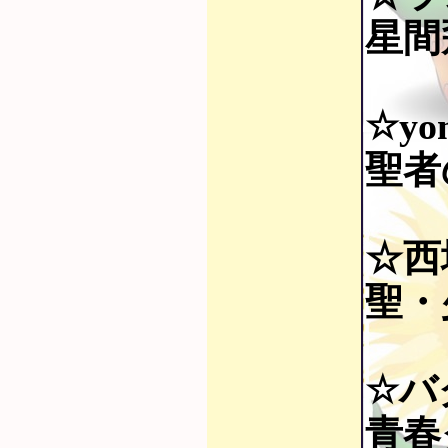
星間飛
☆yon
聖者の
☆西
聖・少
☆バ
青春