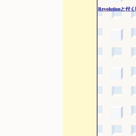
Revolutionと付