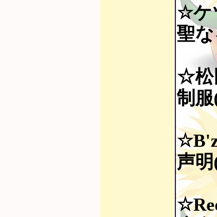
☆ケ
聖なる
☆松
制服(
☆B'
声明(
☆Re