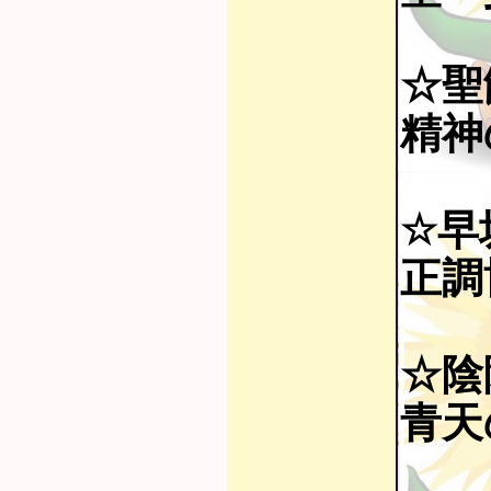
☆聖
精神の
☆早
正調博
☆陰
青天