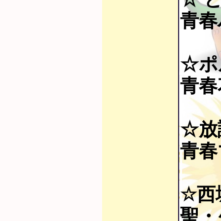
青春
☆ポ
青春花
☆放
青春
☆西
聖・少