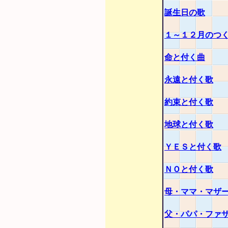
誕生日の歌
１～１２月のつ
命と付く曲
永遠と付く歌
約束と付く歌
地球と付く歌
ＹＥＳと付く歌
ＮＯと付く歌
母・ママ・マザ
父・パパ・ファ