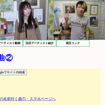
アーティスト動画
注目アーティスト紹介
相互リンク
曲②
の名前付く曲①・スマホページへ