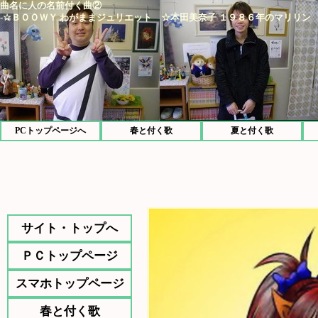
曲名に人の名前付く曲②
-☆ＢＯＯＷＹ わがままジュリエット ☆本田美奈子 １９８６年のマリリン 
PCトップページへ
春と付く歌
夏と付く歌
サイト・トップへ
ＰＣトップページ
スマホトップページ
春と付く歌