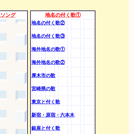
気ソング
地名の付く歌①
地名の付く歌②
地名の付く歌③
海外地名の歌①
海外地名の歌②
厚木市の歌
宮崎県の歌
東京と付く歌
新宿・原宿・六本木
銀座と付く歌