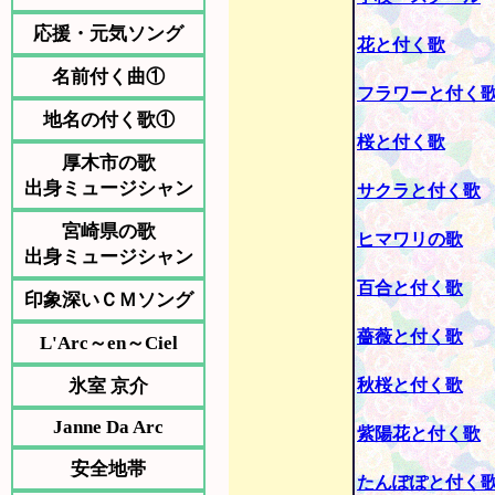
応援・元気ソング
花と付く歌
名前付く曲①
フラワーと付く
地名の付く歌①
桜と付く歌
厚木市の歌
出身ミュージシャン
サクラと付く歌
宮崎県の歌
ヒマワリの歌
出身ミュージシャン
百合と付く歌
印象深いＣＭソング
薔薇と付く歌
L'Arc～en～Ciel
氷室 京介
秋桜と付く歌
Janne Da Arc
紫陽花と付く歌
安全地帯
たんぽぽと付く