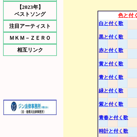
【2023年】
ベストソング
色と付
白と付く歌
注目アーティスト
黒と付く歌
ＭＫＭ－ＺＥＲＯ
相互リンク
赤と付く歌
黄と付く歌
青と付く歌
緑と付く歌
紫と付く歌
青春と付く歌
時計と付く歌