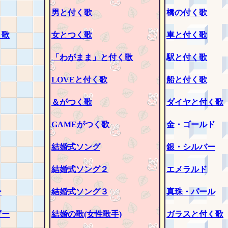
男と付く歌
橋の付く歌
く歌
女とつく歌
車と付く歌
「わがまま」と付く歌
駅と付く歌
LOVEと付く歌
船と付く歌
＆がつく歌
ダイヤと付く歌
GAMEがつく歌
金・ゴールド
結婚式ソング
銀・シルバー
結婚式ソング２
エメラルド
ー
結婚式ソング３
真珠・パール
ザー
結婚の歌(女性歌手)
ガラスと付く歌