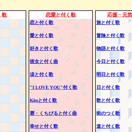
く歌
恋愛と付く歌
応援・元
恋と付く歌
旅と付く歌
愛と付く歌
冒険と付く歌
好きと付く歌
物語と付く歌
彼女と付く曲
今日と付く歌
涙と付く歌
明日と付く歌
"I LOVE YOU"付く歌
日と付く歌
Kissと付く歌
歌と付く歌
唇・くちびると付く曲
街のつく歌
幸せと付く歌
道と付く歌