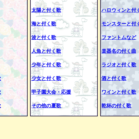
太陽と付く歌
ハロウィンと付
海と付く歌
モンスターと付
波と付く歌
ファントムなど
人魚と付く歌
楽器名の付く曲
少年と付く歌
ラジオと付く歌
歌
少女と付く歌
酒と付く歌
歌
甲子園大会・応援
ワインと付く歌
歌
その他の夏歌
乾杯の付く歌