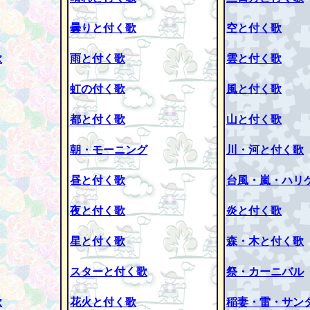
曇りと付く歌
空と付く歌
歌
雨と付く歌
雲と付く歌
虹の付く歌
風と付く歌
都と付く歌
山と付く歌
朝・モーニング
川・河と付く歌
昼と付く歌
台風・嵐・ハリ
夜と付く歌
炎と付く歌
星と付く歌
森・木と付く歌
スターと付く歌
祭・カーニバル
歌
花火と付く歌
稲妻・雷・サン