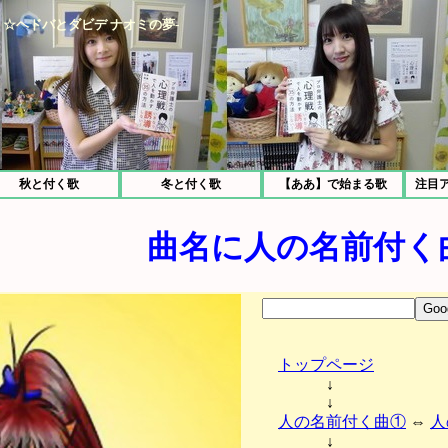
☆ヘドバとダビデ ナオミの夢-
秋と付く歌
冬と付く歌
【ああ】で始まる歌
注目
曲名に人の名前付く
トップページ
↓
↓
人の名前付く曲①
⇔
人
↓