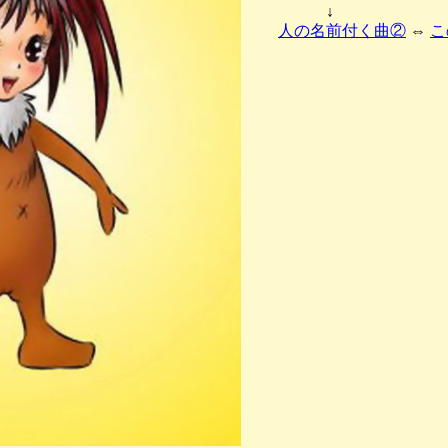
↓
人の名前付く曲②
⇔
こ