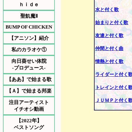
ｈｉｄｅ
水と付く歌
聖飢魔Ⅱ
始まりと付く歌
BUMP OF CHICKEN
友達と付く歌
【アニソン】紹介
仲間と付く曲
私のカラオケ①
向日葵せい体院
情熱と付く歌
-プロデュース-
ライダーと付く
【ああ】で始まる歌
トレインと付く
【Ａ】で始まる邦楽
ＪＵＭＰと付く
注目アーティスト
イチオシ動画
【2022年】
ベストソング