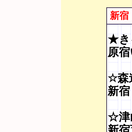
新宿
★き
原宿
☆森
新宿
☆津
新宿育