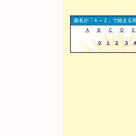
曲名が「Ａ～Ｚ」で始まる
Ａ
Ｂ
Ｃ
Ｄ
Ｅ
０
１
２
３