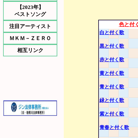
【2023年】
ベストソング
色と付
注目アーティスト
白と付く歌
ＭＫＭ－ＺＥＲＯ
黒と付く歌
相互リンク
赤と付く歌
黄と付く歌
青と付く歌
緑と付く歌
紫と付く歌
青春と付く歌