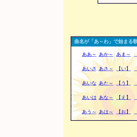
曲名が「あ～わ」で始まる歌
ああ～
あか～
あま～
あいさ
あさ～
【い】
あいな
あた～
【う】
あいは
あな～
【え】
あう～
あは～
【お】