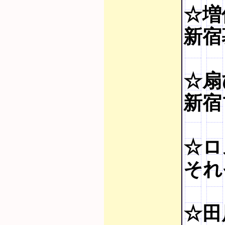
☆増
新宿慕
☆扇
新宿
☆ロ
それ
☆田