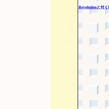
Revolutionと付