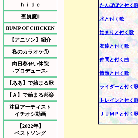
ｈｉｄｅ
たんぽぽと付く
聖飢魔Ⅱ
水と付く歌
BUMP OF CHICKEN
始まりと付く歌
【アニソン】紹介
友達と付く歌
私のカラオケ①
仲間と付く曲
向日葵せい体院
-プロデュース-
情熱と付く歌
【ああ】で始まる歌
ライダーと付く
【Ａ】で始まる邦楽
トレインと付く
注目アーティスト
イチオシ動画
ＪＵＭＰと付く
【2022年】
ベストソング