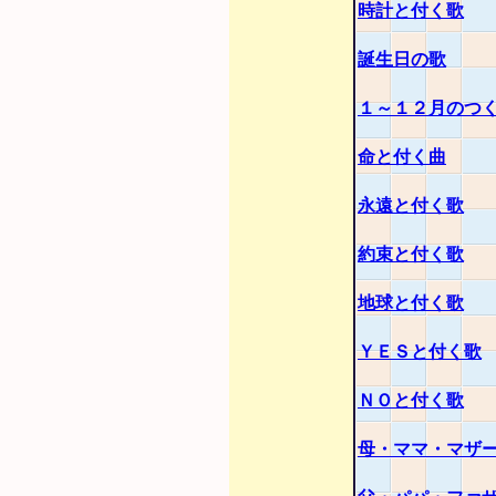
時計と付く歌
誕生日の歌
１～１２月のつ
命と付く曲
永遠と付く歌
約束と付く歌
地球と付く歌
ＹＥＳと付く歌
ＮＯと付く歌
母・ママ・マザ