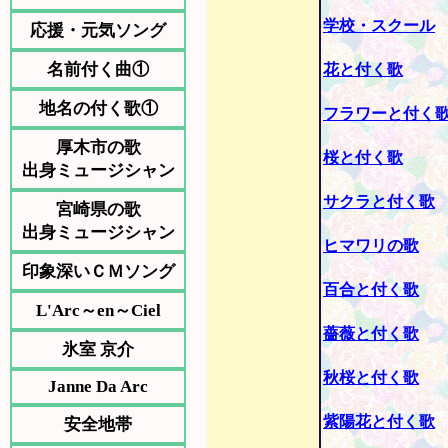
学校・スクール
応援・元気ソング
名前付く曲①
花と付く歌
地名の付く歌①
フラワーと付く
厚木市の歌
桜と付く歌
出身ミュージシャン
サクラと付く歌
宮崎県の歌
出身ミュージシャン
ヒマワリの歌
印象深いＣＭソング
百合と付く歌
L'Arc～en～Ciel
薔薇と付く歌
氷室 京介
秋桜と付く歌
Janne Da Arc
紫陽花と付く歌
安全地帯