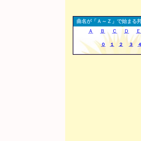
曲名が「Ａ～Ｚ」で始まる
Ａ
Ｂ
Ｃ
Ｄ
Ｅ
０
１
２
３