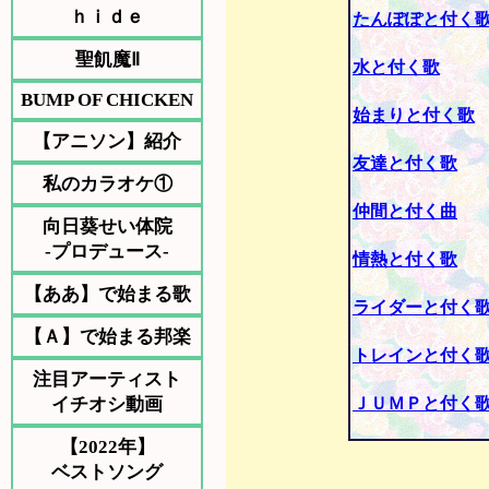
ｈｉｄｅ
たんぽぽと付く
聖飢魔Ⅱ
水と付く歌
BUMP OF CHICKEN
始まりと付く歌
【アニソン】紹介
友達と付く歌
私のカラオケ①
仲間と付く曲
向日葵せい体院
-プロデュース-
情熱と付く歌
【ああ】で始まる歌
ライダーと付く
【Ａ】で始まる邦楽
トレインと付く
注目アーティスト
イチオシ動画
ＪＵＭＰと付く
【2022年】
ベストソング