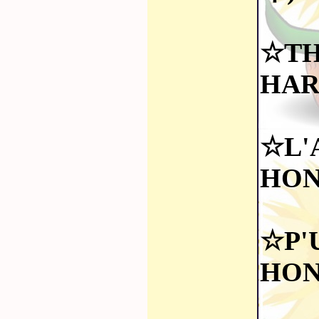
☆TH
HAR
☆L'
HON
☆P'
HON