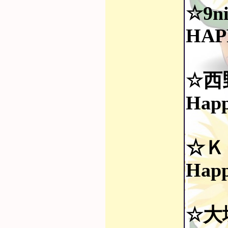
☆9ni
HAP
☆西
Happ
☆Ｋ
Happ
☆大