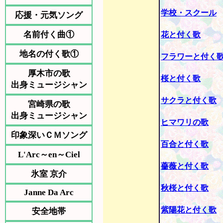
学校・スクール
応援・元気ソング
名前付く曲①
花と付く歌
地名の付く歌①
フラワーと付く
厚木市の歌
桜と付く歌
出身ミュージシャン
サクラと付く歌
宮崎県の歌
出身ミュージシャン
ヒマワリの歌
印象深いＣＭソング
百合と付く歌
L'Arc～en～Ciel
薔薇と付く歌
氷室 京介
秋桜と付く歌
Janne Da Arc
紫陽花と付く歌
安全地帯