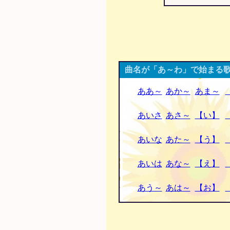
曲名が「あ～わ」で始まる歌
ああ～
あか～
あま～
あいさ
あさ～
【い】
あいな
あた～
【う】
あいは
あな～
【え】
あう～
あは～
【お】