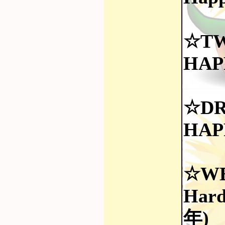
☆TW
HAP
☆DR
HAP
☆W
Har
年)