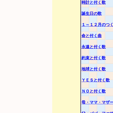
時計と付く歌
誕生日の歌
１～１２月のつ
命と付く曲
永遠と付く歌
約束と付く歌
地球と付く歌
ＹＥＳと付く歌
ＮＯと付く歌
母・ママ・マザ