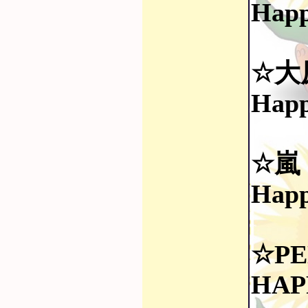
Happ
☆大
Happ
☆嵐
Happ
☆PE
HAP