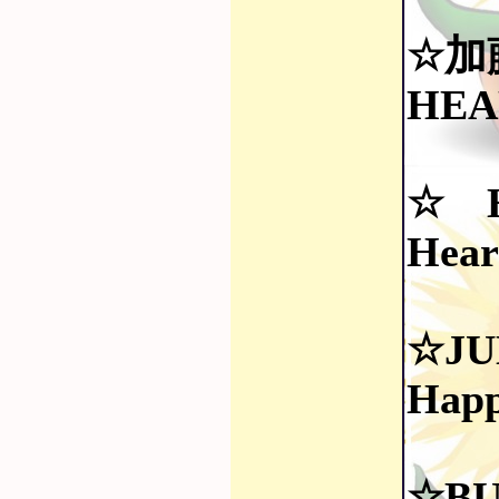
☆加
HEA
☆ H
Hear
☆JU
Happ
☆BU