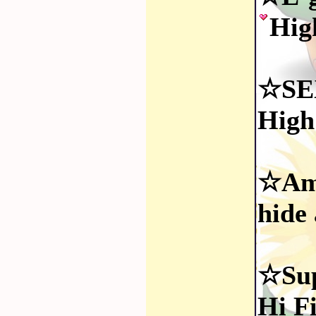
Hig
☆SE
High
☆Ami
hide
☆Sup
Hi F