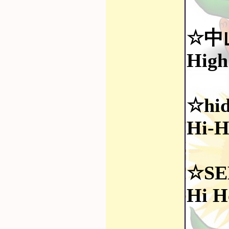
☆中
High
☆hi
Hi-H
☆SE
Hi H