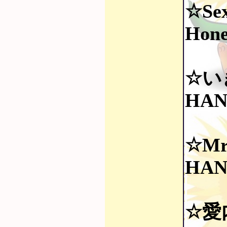
☆Sex
Hone
☆い
HAN
☆Mr.
HAN
☆愛