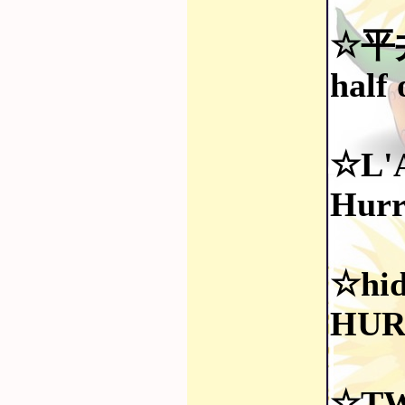
☆平
half
☆L'
Hurr
☆hid
HUR
☆TW