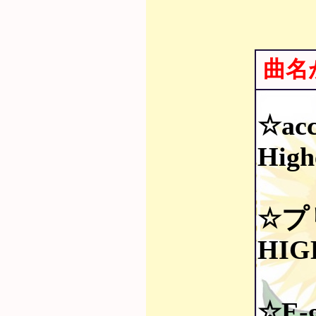
曲名
☆acc
High
☆プ
HIG
☆E-g