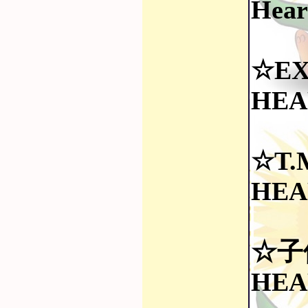
Hear
☆EX
HEA
☆T.M
HEA
☆子
HEA