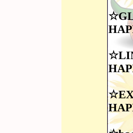
☆G
HAP
☆LI
HAP
☆EX
HAP