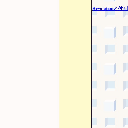
Revolutionと付