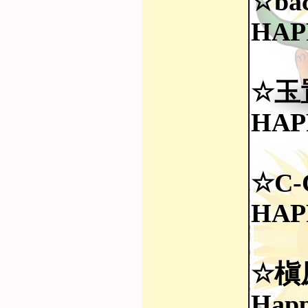
☆ba
HAP
☆玉
HAP
☆C-
HAP
☆槇
Happ