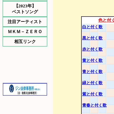
【2023年】
ベストソング
色と付
注目アーティスト
白と付く歌
ＭＫＭ－ＺＥＲＯ
黒と付く歌
相互リンク
赤と付く歌
黄と付く歌
青と付く歌
緑と付く歌
紫と付く歌
青春と付く歌