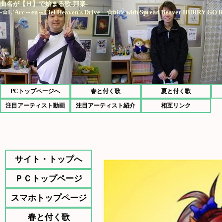
曲名が【Ｈ】で始まる歌-邦楽-
-☆L'Arc～en～Ciel Heaven's Drive ☆hide with Spread Beaver HURR
PCトップページへ
春と付く歌
夏と付く歌
注目アーティスト動画
注目アーティスト紹介
相互リンク
サイト・トップへ
ＰＣトップページ
スマホトップページ
春と付く歌