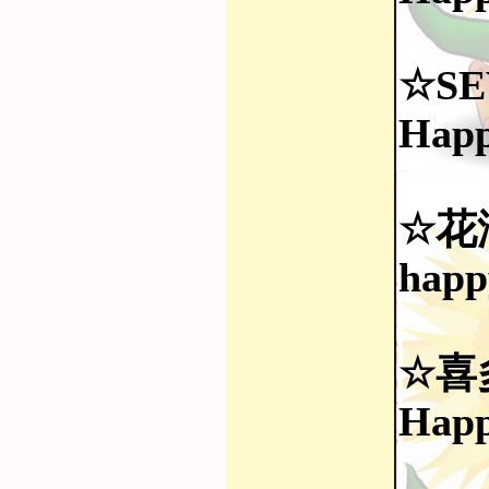
☆SE
Happ
☆花
happ
☆喜
Happ