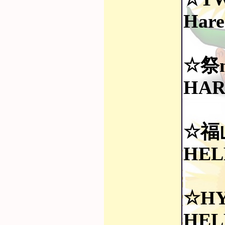
Hare
☆祭n
HA
☆福
HEL
☆H
HEL