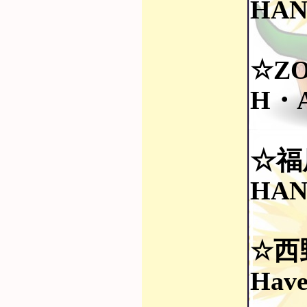
HAN
☆Z
H・
☆福
HAN
☆西
Have