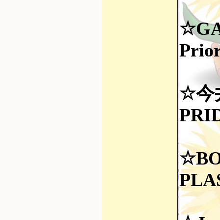
☆GA
Prio
☆今
PRI
☆B
PLA