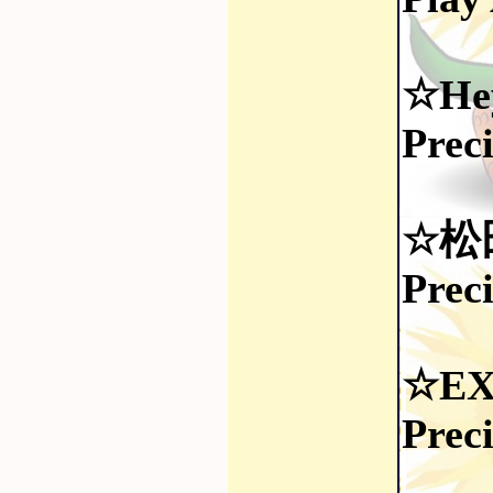
☆He
Prec
☆松
Prec
☆EX
Prec