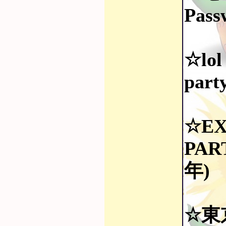
Pass
☆lol
part
☆EX
PAR
年)
☆東