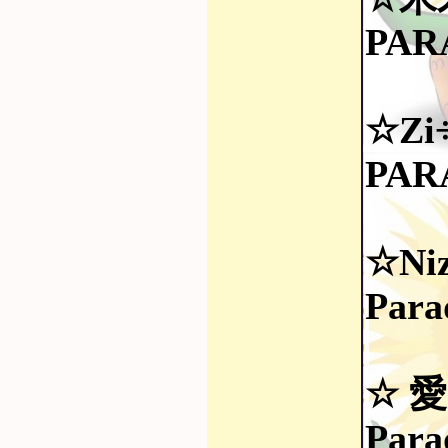
PAR
☆Zi÷
PAR
☆Ni
Para
☆ 
Para