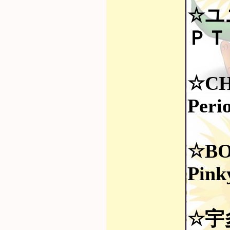
☆ユ
ＰＴ
☆CH
Peri
☆BO
Pink
☆宇