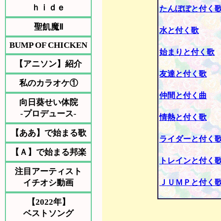
ｈｉｄｅ
たんぽぽと付く
聖飢魔Ⅱ
水と付く歌
BUMP OF CHICKEN
始まりと付く歌
【アニソン】紹介
友達と付く歌
私のカラオケ①
仲間と付く曲
向日葵せい体院
-プロデュース-
情熱と付く歌
【ああ】で始まる歌
ライダーと付く
【Ａ】で始まる邦楽
トレインと付く
注目アーティスト
イチオシ動画
ＪＵＭＰと付く
【2022年】
ベストソング