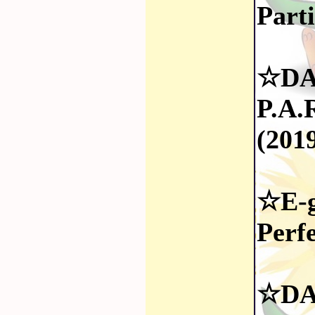
Part
☆DA
P.
(201
☆E-g
Perf
☆DA