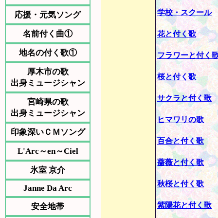
学校・スクール
応援・元気ソング
名前付く曲①
花と付く歌
地名の付く歌①
フラワーと付く
厚木市の歌
桜と付く歌
出身ミュージシャン
サクラと付く歌
宮崎県の歌
出身ミュージシャン
ヒマワリの歌
印象深いＣＭソング
百合と付く歌
L'Arc～en～Ciel
薔薇と付く歌
氷室 京介
秋桜と付く歌
Janne Da Arc
紫陽花と付く歌
安全地帯