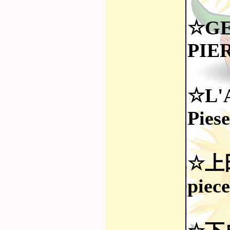
☆GE
PIE
☆L'
Pies
☆上
piece