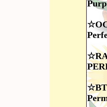
Purp
☆OC
Perf
☆RA
PER
☆BT
Perm