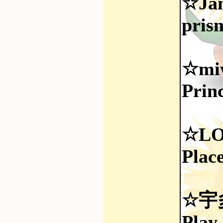
☆Jan
pris
☆mi
Prin
☆LO
Plac
☆宇
Play