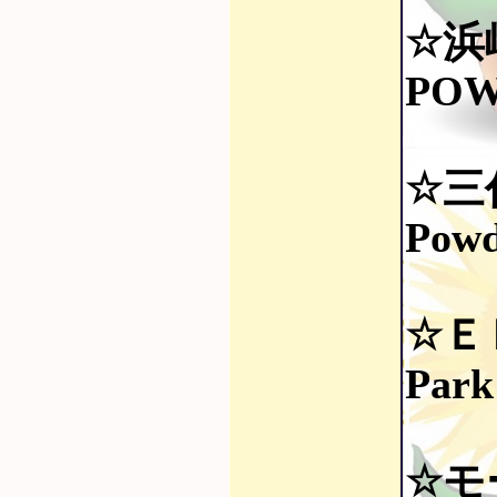
☆浜
POW
☆三代
Pow
☆Ｅ
Park
☆モ