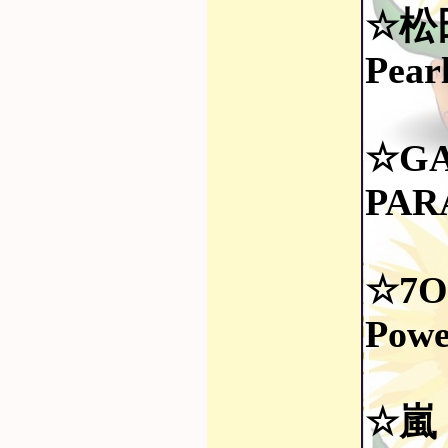
☆松
Pear
☆GA
PAR
☆7O
Powe
☆嵐