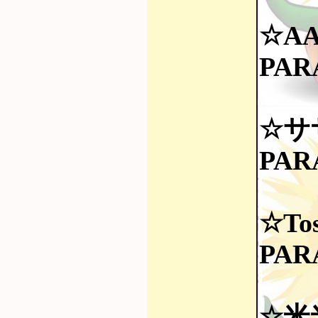
☆A
PAR
☆サ
PAR
☆Tos
PAR
☆米