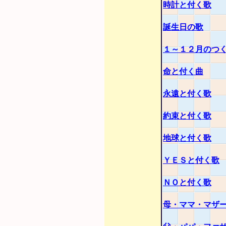
時計と付く歌
誕生日の歌
１～１２月のつ
命と付く曲
永遠と付く歌
約束と付く歌
地球と付く歌
ＹＥＳと付く歌
ＮＯと付く歌
母・ママ・マザ