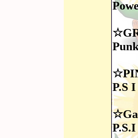
Powe
☆G
Punk
☆PI
P.S 
☆Ga
P.S.