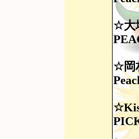
☆大
PEA
☆岡
Peac
☆Kis
PICK