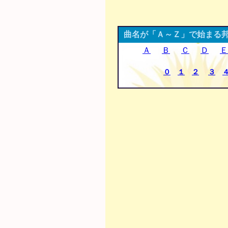
曲名が「Ａ～Ｚ」で始まる
Ａ
Ｂ
Ｃ
Ｄ
Ｅ
０
１
２
３