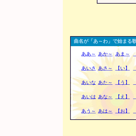
曲名が「あ～わ」で始まる歌
ああ～
あか～
あま～
あいさ
あさ～
【い】
あいな
あた～
【う】
あいは
あな～
【え】
あう～
あは～
【お】