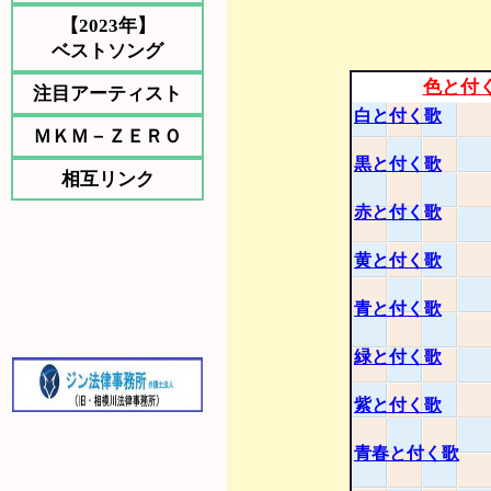
【2023年】
ベストソング
色と付
注目アーティスト
白と付く歌
ＭＫＭ－ＺＥＲＯ
黒と付く歌
相互リンク
赤と付く歌
黄と付く歌
青と付く歌
緑と付く歌
紫と付く歌
青春と付く歌