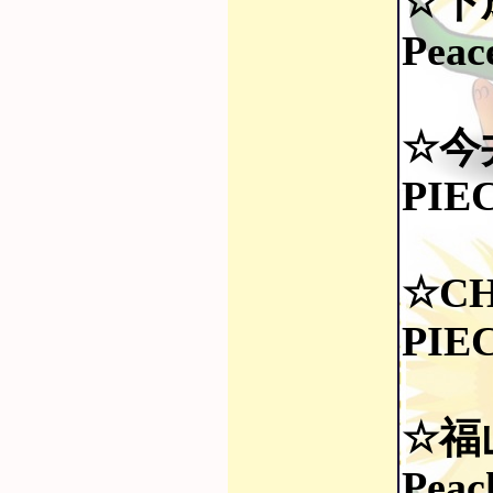
☆下
Pea
☆今
PIE
☆CH
PIE
☆福
Peac