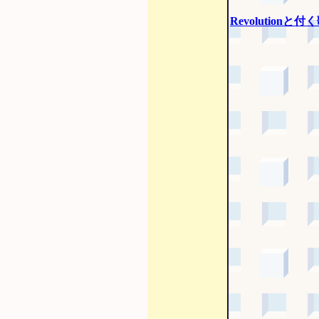
Revolutionと付