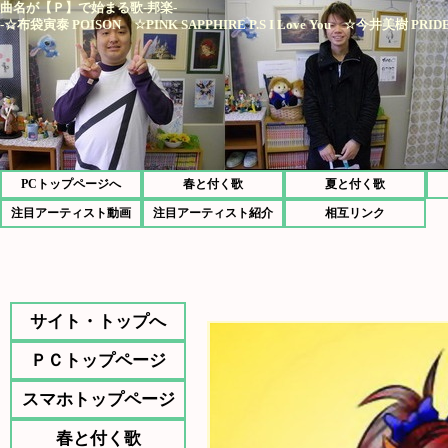
曲名が【Ｐ】で始まる歌-邦楽-
-☆布袋寅泰 POISON ☆PINK SAPPHIRE P.S I Love You ☆今井美樹 PRIDE
PCトップページへ
春と付く歌
夏と付く歌
注目アーティスト動画
注目アーティスト紹介
相互リンク
サイト・トップへ
ＰＣトップページ
スマホトップページ
春と付く歌