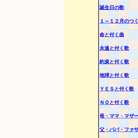
誕生日の歌
１～１２月のつ
命と付く曲
永遠と付く歌
約束と付く歌
地球と付く歌
ＹＥＳと付く歌
ＮＯと付く歌
母・ママ・マザ
父・パパ・ファ