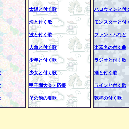
太陽と付く歌
ハロウィンと付
海と付く歌
モンスターと付
波と付く歌
ファントムなど
人魚と付く歌
楽器名の付く曲
少年と付く歌
ラジオと付く歌
歌
少女と付く歌
酒と付く歌
歌
甲子園大会・応援
ワインと付く歌
歌
その他の夏歌
乾杯の付く歌