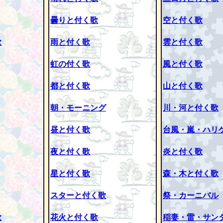
曇りと付く歌
空と付く歌
歌
雨と付く歌
雲と付く歌
虹の付く歌
風と付く歌
都と付く歌
山と付く歌
朝・モーニング
川・河と付く歌
昼と付く歌
台風・嵐・ハリ
夜と付く歌
炎と付く歌
星と付く歌
森・木と付く歌
スターと付く歌
祭・カーニバル
歌
花火と付く歌
稲妻・雷・サン