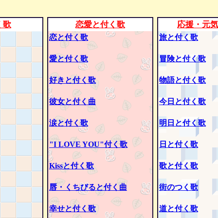
く歌
恋愛と付く歌
応援・元
恋と付く歌
旅と付く歌
愛と付く歌
冒険と付く歌
好きと付く歌
物語と付く歌
彼女と付く曲
今日と付く歌
涙と付く歌
明日と付く歌
"I LOVE YOU"付く歌
日と付く歌
Kissと付く歌
歌と付く歌
唇・くちびると付く曲
街のつく歌
幸せと付く歌
道と付く歌