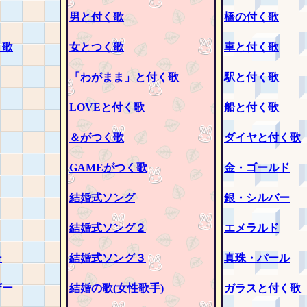
男と付く歌
橋の付く歌
く歌
女とつく歌
車と付く歌
「わがまま」と付く歌
駅と付く歌
LOVEと付く歌
船と付く歌
＆がつく歌
ダイヤと付く歌
GAMEがつく歌
金・ゴールド
結婚式ソング
銀・シルバー
結婚式ソング２
エメラルド
ー
結婚式ソング３
真珠・パール
ザー
結婚の歌(女性歌手)
ガラスと付く歌