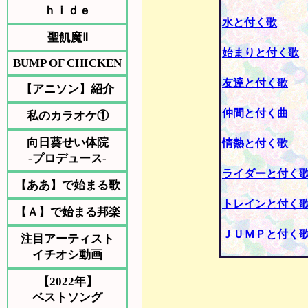
ｈｉｄｅ
水と付く歌
聖飢魔Ⅱ
始まりと付く歌
BUMP OF CHICKEN
友達と付く歌
【アニソン】紹介
仲間と付く曲
私のカラオケ①
向日葵せい体院
情熱と付く歌
-プロデュース-
ライダーと付く
【ああ】で始まる歌
トレインと付く
【Ａ】で始まる邦楽
ＪＵＭＰと付く
注目アーティスト
イチオシ動画
【2022年】
ベストソング