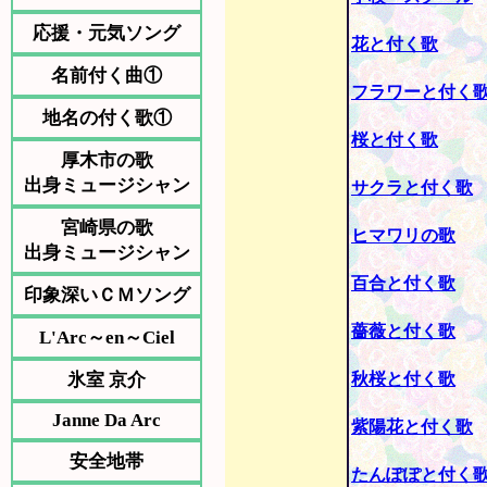
応援・元気ソング
花と付く歌
名前付く曲①
フラワーと付く
地名の付く歌①
桜と付く歌
厚木市の歌
出身ミュージシャン
サクラと付く歌
宮崎県の歌
ヒマワリの歌
出身ミュージシャン
百合と付く歌
印象深いＣＭソング
薔薇と付く歌
L'Arc～en～Ciel
氷室 京介
秋桜と付く歌
Janne Da Arc
紫陽花と付く歌
安全地帯
たんぽぽと付く