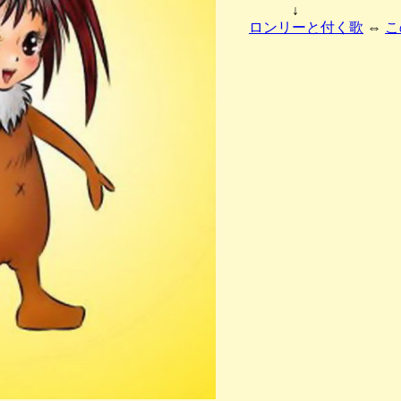
↓
ロンリーと付く歌
⇔
こ