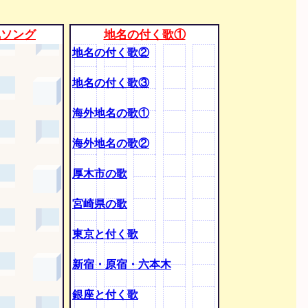
気ソング
地名の付く歌①
地名の付く歌②
地名の付く歌③
海外地名の歌①
海外地名の歌②
厚木市の歌
宮崎県の歌
東京と付く歌
新宿・原宿・六本木
銀座と付く歌