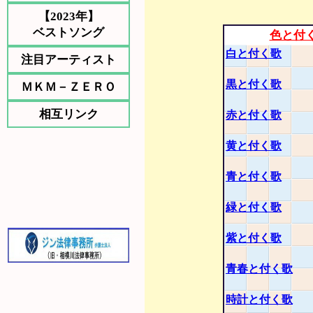
【2023年】
ベストソング
色と付
白と付く歌
注目アーティスト
黒と付く歌
ＭＫＭ－ＺＥＲＯ
相互リンク
赤と付く歌
黄と付く歌
青と付く歌
緑と付く歌
紫と付く歌
青春と付く歌
時計と付く歌