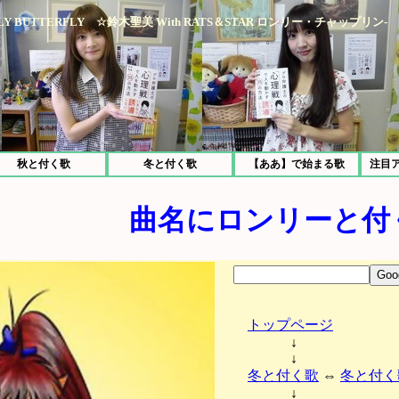
LY BUTTERFLY ☆鈴木聖美 With RATS＆STAR ロンリー・チャップリン-
秋と付く歌
冬と付く歌
【ああ】で始まる歌
注目
曲名にロンリーと付
トップページ
↓
↓
冬と付く歌
⇔
冬と付く
↓