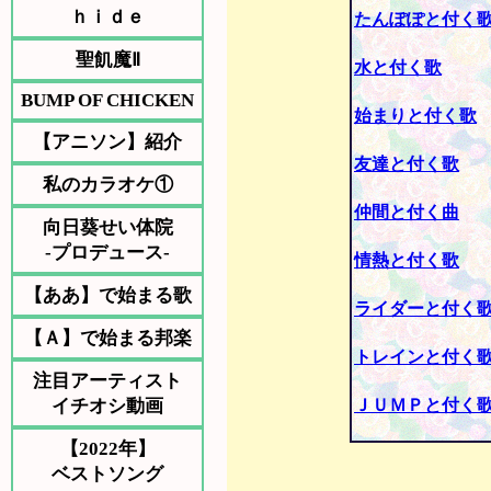
ｈｉｄｅ
たんぽぽと付く
聖飢魔Ⅱ
水と付く歌
BUMP OF CHICKEN
始まりと付く歌
【アニソン】紹介
友達と付く歌
私のカラオケ①
仲間と付く曲
向日葵せい体院
-プロデュース-
情熱と付く歌
【ああ】で始まる歌
ライダーと付く
【Ａ】で始まる邦楽
トレインと付く
注目アーティスト
イチオシ動画
ＪＵＭＰと付く
【2022年】
ベストソング