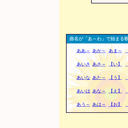
曲名が「あ～わ」で始まる歌
ああ～
あか～
あま～
あいさ
あさ～
【い】
あいな
あた～
【う】
あいは
あな～
【え】
あう～
あは～
【お】