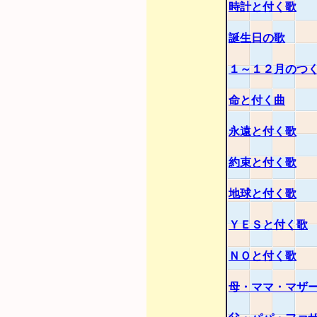
時計と付く歌
誕生日の歌
１～１２月のつ
命と付く曲
永遠と付く歌
約束と付く歌
地球と付く歌
ＹＥＳと付く歌
ＮＯと付く歌
母・ママ・マザ