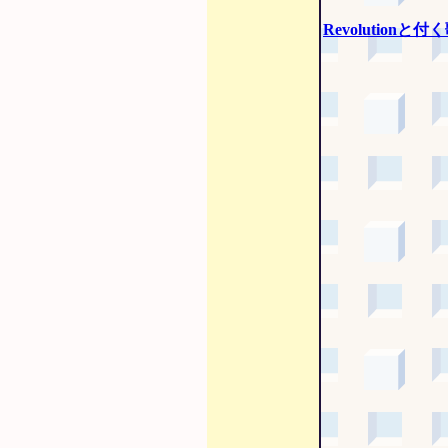
Revolutionと付