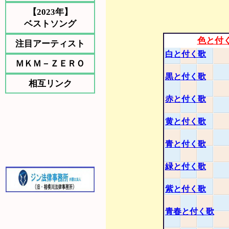
【2023年】
ベストソング
色と付
注目アーティスト
白と付く歌
ＭＫＭ－ＺＥＲＯ
黒と付く歌
相互リンク
赤と付く歌
黄と付く歌
青と付く歌
緑と付く歌
紫と付く歌
青春と付く歌