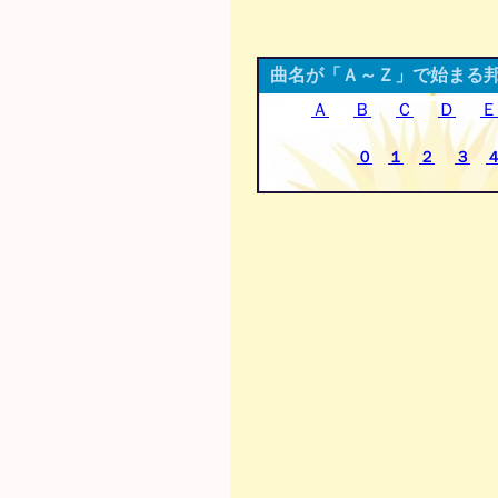
曲名が「Ａ～Ｚ」で始まる
Ａ
Ｂ
Ｃ
Ｄ
Ｅ
０
１
２
３