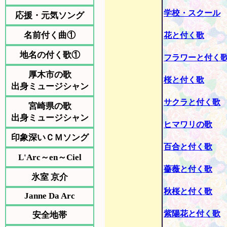
学校・スクール
応援・元気ソング
名前付く曲①
花と付く歌
地名の付く歌①
フラワーと付く
厚木市の歌
桜と付く歌
出身ミュージシャン
サクラと付く歌
宮崎県の歌
出身ミュージシャン
ヒマワリの歌
印象深いＣＭソング
百合と付く歌
L'Arc～en～Ciel
薔薇と付く歌
氷室 京介
秋桜と付く歌
Janne Da Arc
紫陽花と付く歌
安全地帯