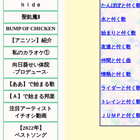
ｈｉｄｅ
たんぽぽと付く
聖飢魔Ⅱ
水と付く歌
BUMP OF CHICKEN
始まりと付く歌
【アニソン】紹介
友達と付く歌
私のカラオケ①
仲間と付く曲
向日葵せい体院
-プロデュース-
情熱と付く歌
【ああ】で始まる歌
ライダーと付く
【Ａ】で始まる邦楽
トレインと付く
注目アーティスト
イチオシ動画
ＪＵＭＰと付く
【2022年】
ベストソング