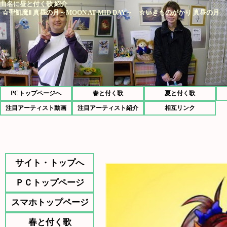
曲名に昼と付く歌 紹介
-☆聖飢魔Ⅱ 真昼の月～MOON AT MID DAY～ ☆いきものがかり 真昼の月-
PCトップページへ
春と付く歌
夏と付く歌
注目アーティスト動画
注目アーティスト紹介
相互リンク
サイト・トップへ
ＰＣトップページ
スマホトップページ
春と付く歌