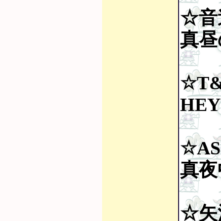
☆音
真昼の
☆T
HEY
☆AS
真夜
☆矢