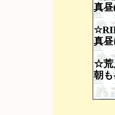
真昼(
☆RI
真昼
☆荒
朝も