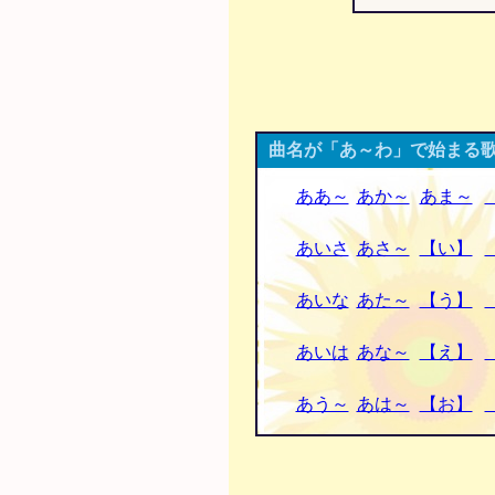
曲名が「あ～わ」で始まる歌
ああ～
あか～
あま～
あいさ
あさ～
【い】
あいな
あた～
【う】
あいは
あな～
【え】
あう～
あは～
【お】