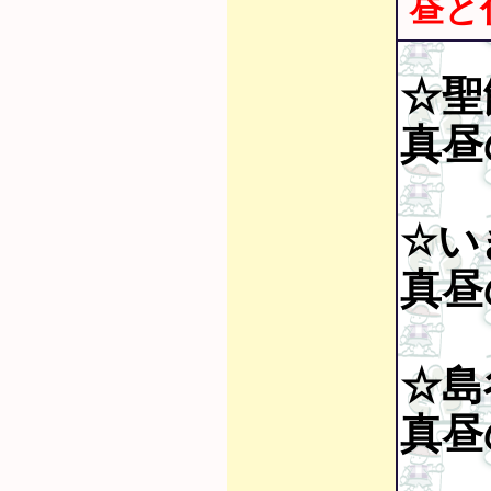
昼と
☆聖
真昼の
☆い
真昼の
☆島
真昼の