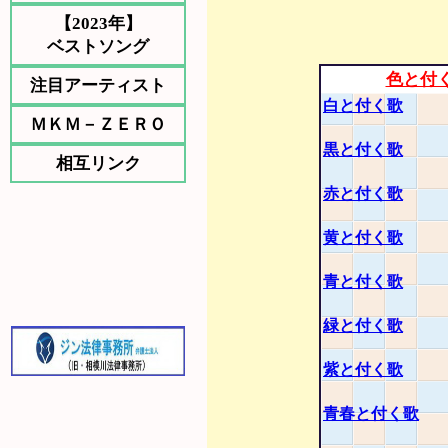
【2023年】
ベストソング
色と付
注目アーティスト
白と付く歌
ＭＫＭ－ＺＥＲＯ
黒と付く歌
相互リンク
赤と付く歌
黄と付く歌
青と付く歌
緑と付く歌
紫と付く歌
青春と付く歌