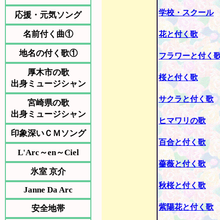
学校・スクール
応援・元気ソング
名前付く曲①
花と付く歌
地名の付く歌①
フラワーと付く
厚木市の歌
桜と付く歌
出身ミュージシャン
サクラと付く歌
宮崎県の歌
出身ミュージシャン
ヒマワリの歌
印象深いＣＭソング
百合と付く歌
L'Arc～en～Ciel
薔薇と付く歌
氷室 京介
秋桜と付く歌
Janne Da Arc
紫陽花と付く歌
安全地帯