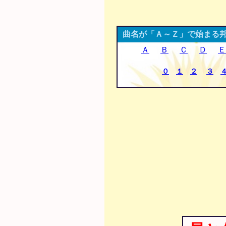
曲名が「Ａ～Ｚ」で始まる
Ａ
Ｂ
Ｃ
Ｄ
Ｅ
０
１
２
３