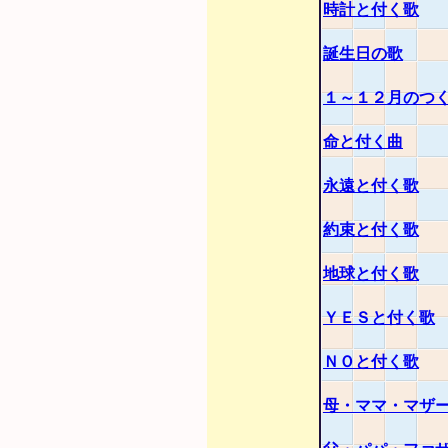
時計と付く歌
誕生日の歌
１～１２月のつ
命と付く曲
永遠と付く歌
約束と付く歌
地球と付く歌
ＹＥＳと付く歌
ＮＯと付く歌
母・ママ・マザ