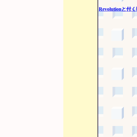
Revolutionと付