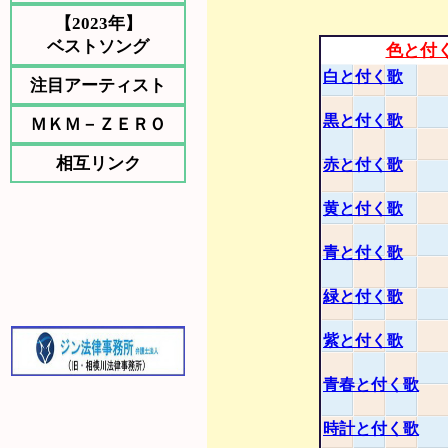
【2023年】
ベストソング
色と付
白と付く歌
注目アーティスト
黒と付く歌
ＭＫＭ－ＺＥＲＯ
相互リンク
赤と付く歌
黄と付く歌
青と付く歌
緑と付く歌
紫と付く歌
青春と付く歌
時計と付く歌