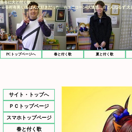
曲名に大と付く歌
-☆谷村有美 いちばん大好きだった ☆ユニコーン 大迷惑 ☆とんねるず 大
PCトップページへ
春と付く歌
夏と付く歌
サイト・トップへ
ＰＣトップページ
スマホトップページ
春と付く歌