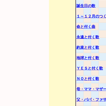
誕生日の歌
１～１２月のつ
命と付く曲
永遠と付く歌
約束と付く歌
地球と付く歌
ＹＥＳと付く歌
ＮＯと付く歌
母・ママ・マザ
父・パパ・ファ