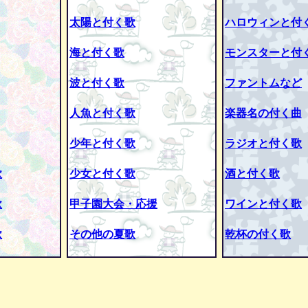
太陽と付く歌
ハロウィンと付
海と付く歌
モンスターと付
波と付く歌
ファントムなど
人魚と付く歌
楽器名の付く曲
少年と付く歌
ラジオと付く歌
歌
少女と付く歌
酒と付く歌
歌
甲子園大会・応援
ワインと付く歌
歌
その他の夏歌
乾杯の付く歌