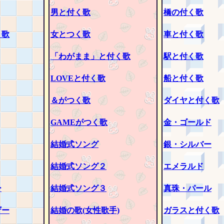
男と付く歌
橋の付く歌
く歌
女とつく歌
車と付く歌
「わがまま」と付く歌
駅と付く歌
LOVEと付く歌
船と付く歌
＆がつく歌
ダイヤと付く歌
GAMEがつく歌
金・ゴールド
結婚式ソング
銀・シルバー
結婚式ソング２
エメラルド
ー
結婚式ソング３
真珠・パール
ザー
結婚の歌(女性歌手)
ガラスと付く歌