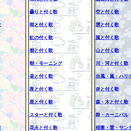
曇りと付く歌
空と付く歌
歌
雨と付く歌
雲と付く歌
虹の付く歌
風と付く歌
都と付く歌
山と付く歌
朝・モーニング
川・河と付く歌
昼と付く歌
台風・嵐・ハリ
夜と付く歌
炎と付く歌
星と付く歌
森・木と付く歌
スターと付く歌
祭・カーニバル
歌
花火と付く歌
稲妻・雷・サン