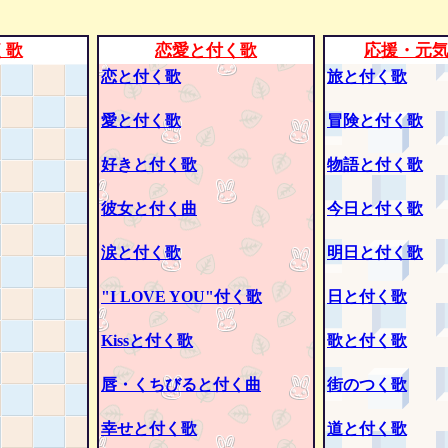
く歌
恋愛と付く歌
応援・元
恋と付く歌
旅と付く歌
愛と付く歌
冒険と付く歌
好きと付く歌
物語と付く歌
彼女と付く曲
今日と付く歌
涙と付く歌
明日と付く歌
"I LOVE YOU"付く歌
日と付く歌
Kissと付く歌
歌と付く歌
唇・くちびると付く曲
街のつく歌
幸せと付く歌
道と付く歌