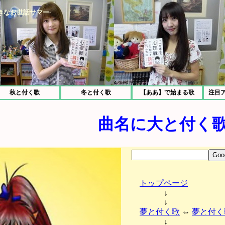
きなお世話サマー-
秋と付く歌
冬と付く歌
【ああ】で始まる歌
注目
曲名に大と付く
トップページ
↓
↓
夢と付く歌
⇔
夢と付く
↓