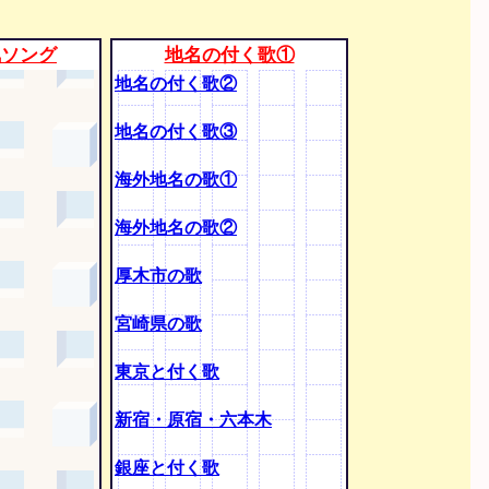
気ソング
地名の付く歌①
地名の付く歌②
地名の付く歌③
海外地名の歌①
海外地名の歌②
厚木市の歌
宮崎県の歌
東京と付く歌
新宿・原宿・六本木
銀座と付く歌