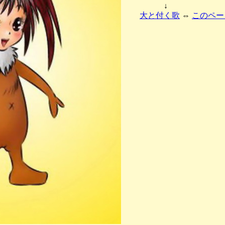
↓
大と付く歌
⇔
このペー