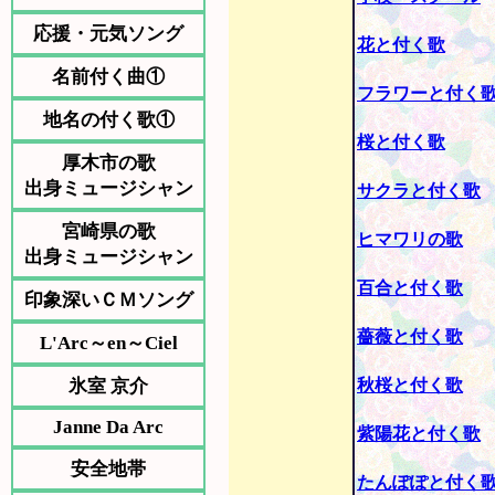
応援・元気ソング
花と付く歌
名前付く曲①
フラワーと付く
地名の付く歌①
桜と付く歌
厚木市の歌
出身ミュージシャン
サクラと付く歌
宮崎県の歌
ヒマワリの歌
出身ミュージシャン
百合と付く歌
印象深いＣＭソング
薔薇と付く歌
L'Arc～en～Ciel
氷室 京介
秋桜と付く歌
Janne Da Arc
紫陽花と付く歌
安全地帯
たんぽぽと付く