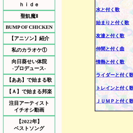
ｈｉｄｅ
水と付く歌
聖飢魔Ⅱ
始まりと付く歌
BUMP OF CHICKEN
友達と付く歌
【アニソン】紹介
仲間と付く曲
私のカラオケ①
向日葵せい体院
情熱と付く歌
-プロデュース-
ライダーと付く
【ああ】で始まる歌
トレインと付く
【Ａ】で始まる邦楽
ＪＵＭＰと付く
注目アーティスト
イチオシ動画
【2022年】
ベストソング