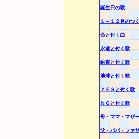
誕生日の歌
１～１２月のつ
命と付く曲
永遠と付く歌
約束と付く歌
地球と付く歌
ＹＥＳと付く歌
ＮＯと付く歌
母・ママ・マザ
父・パパ・ファ