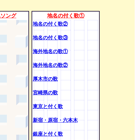
気ソング
地名の付く歌①
地名の付く歌②
地名の付く歌③
海外地名の歌①
海外地名の歌②
厚木市の歌
宮崎県の歌
東京と付く歌
新宿・原宿・六本木
銀座と付く歌