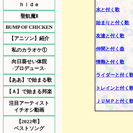
ｈｉｄｅ
水と付く歌
聖飢魔Ⅱ
始まりと付く歌
BUMP OF CHICKEN
友達と付く歌
【アニソン】紹介
仲間と付く曲
私のカラオケ①
向日葵せい体院
情熱と付く歌
-プロデュース-
ライダーと付く
【ああ】で始まる歌
トレインと付く
【Ａ】で始まる邦楽
ＪＵＭＰと付く
注目アーティスト
イチオシ動画
【2022年】
ベストソング