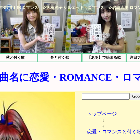
ICILLIN ロマンス ☆大橋純子 シルエット・ロマンス ☆岩崎宏美 ロマン
秋と付く歌
冬と付く歌
【ああ】で始まる歌
注目
曲名に恋愛・ROMANCE・ロ
トップページ
↓
↓
恋愛・ロマンスと付く