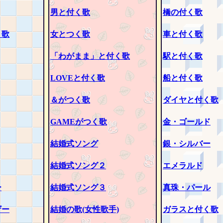
男と付く歌
橋の付く歌
く歌
女とつく歌
車と付く歌
「わがまま」と付く歌
駅と付く歌
LOVEと付く歌
船と付く歌
＆がつく歌
ダイヤと付く歌
GAMEがつく歌
金・ゴールド
結婚式ソング
銀・シルバー
結婚式ソング２
エメラルド
ー
結婚式ソング３
真珠・パール
ザー
結婚の歌(女性歌手)
ガラスと付く歌