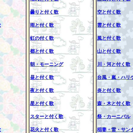
曇りと付く歌
空と付く歌
歌
雨と付く歌
雲と付く歌
虹の付く歌
風と付く歌
都と付く歌
山と付く歌
朝・モーニング
川・河と付く歌
昼と付く歌
台風・嵐・ハリ
夜と付く歌
炎と付く歌
星と付く歌
森・木と付く歌
スターと付く歌
祭・カーニバル
歌
花火と付く歌
稲妻・雷・サン