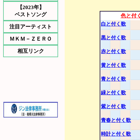
【2023年】
ベストソング
色と付
白と付く歌
注目アーティスト
黒と付く歌
ＭＫＭ－ＺＥＲＯ
相互リンク
赤と付く歌
黄と付く歌
青と付く歌
緑と付く歌
紫と付く歌
青春と付く歌
時計と付く歌