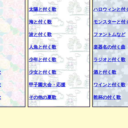
太陽と付く歌
ハロウィンと付
海と付く歌
モンスターと付
波と付く歌
ファントムなど
人魚と付く歌
楽器名の付く曲
少年と付く歌
ラジオと付く歌
歌
少女と付く歌
酒と付く歌
歌
甲子園大会・応援
ワインと付く歌
歌
その他の夏歌
乾杯の付く歌