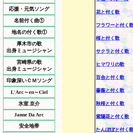
応援・元気ソング
花と付く歌
名前付く曲①
フラワーと付く
地名の付く歌①
桜と付く歌
厚木市の歌
出身ミュージシャン
サクラと付く歌
宮崎県の歌
ヒマワリの歌
出身ミュージシャン
百合と付く歌
印象深いＣＭソング
薔薇と付く歌
L'Arc～en～Ciel
氷室 京介
秋桜と付く歌
Janne Da Arc
紫陽花と付く歌
安全地帯
たんぽぽと付く