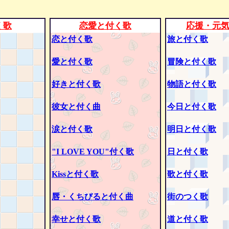
く歌
恋愛と付く歌
応援・元
恋と付く歌
旅と付く歌
愛と付く歌
冒険と付く歌
好きと付く歌
物語と付く歌
彼女と付く曲
今日と付く歌
涙と付く歌
明日と付く歌
"I LOVE YOU"付く歌
日と付く歌
Kissと付く歌
歌と付く歌
唇・くちびると付く曲
街のつく歌
幸せと付く歌
道と付く歌