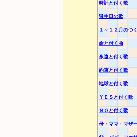
時計と付く歌
誕生日の歌
１～１２月のつ
命と付く曲
永遠と付く歌
約束と付く歌
地球と付く歌
ＹＥＳと付く歌
ＮＯと付く歌
母・ママ・マザ