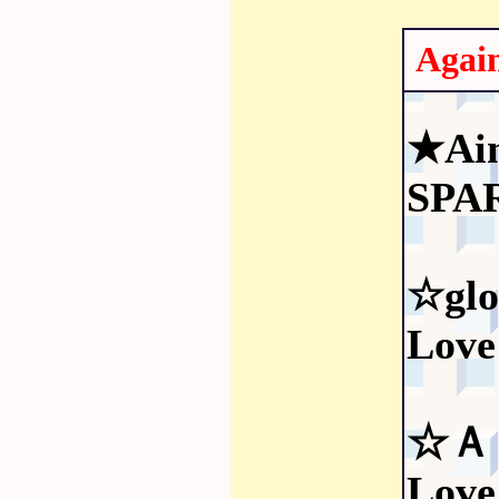
Aga
★Ai
SPA
☆glo
Love
☆Ａ
Love