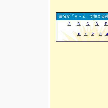
曲名が「Ａ～Ｚ」で始まる
Ａ
Ｂ
Ｃ
Ｄ
Ｅ
０
１
２
３