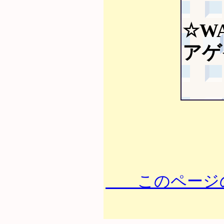
☆W
アゲイ
このページの