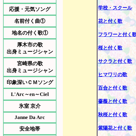
学校・スクール
応援・元気ソング
名前付く曲①
花と付く歌
地名の付く歌①
フラワーと付く
厚木市の歌
桜と付く歌
出身ミュージシャン
サクラと付く歌
宮崎県の歌
出身ミュージシャン
ヒマワリの歌
印象深いＣＭソング
百合と付く歌
L'Arc～en～Ciel
薔薇と付く歌
氷室 京介
秋桜と付く歌
Janne Da Arc
紫陽花と付く歌
安全地帯