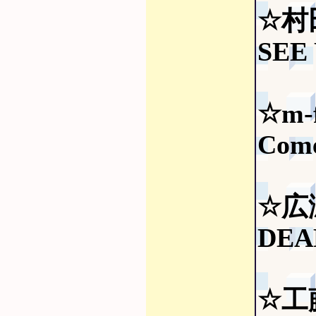
☆村
SEE
☆m-f
Come
☆広
DEAR
☆工