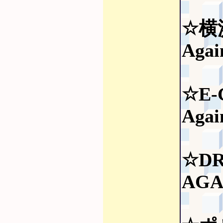
☆横浜
Agai
☆E-G
Agai
☆DR
AGA