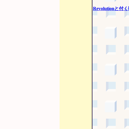
Revolutionと付