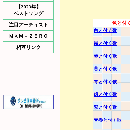
【2023年】
ベストソング
色と付
注目アーティスト
白と付く歌
ＭＫＭ－ＺＥＲＯ
黒と付く歌
相互リンク
赤と付く歌
黄と付く歌
青と付く歌
緑と付く歌
紫と付く歌
青春と付く歌