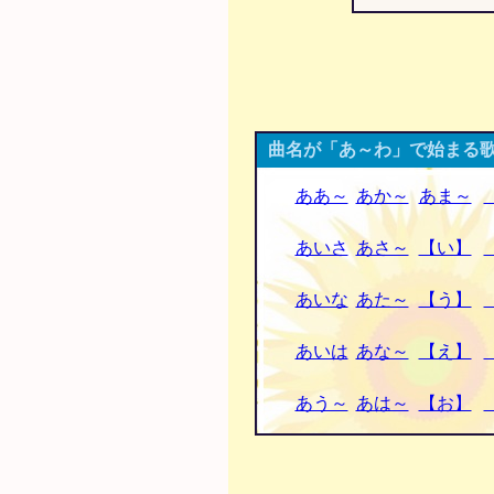
曲名が「あ～わ」で始まる歌
ああ～
あか～
あま～
あいさ
あさ～
【い】
あいな
あた～
【う】
あいは
あな～
【え】
あう～
あは～
【お】