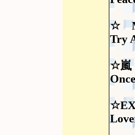
☆ M
Try 
☆嵐
Once
☆EX
Love