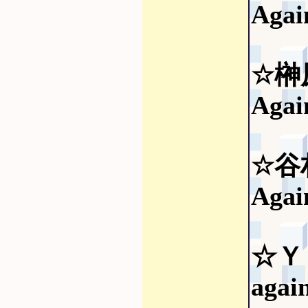
Agai
☆榊
Agai
☆谷
Agai
☆Ｙ
agai