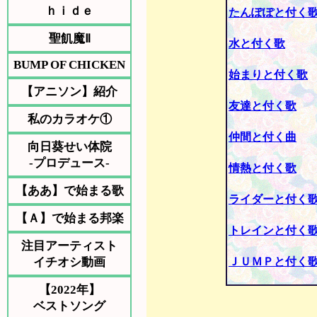
ｈｉｄｅ
たんぽぽと付く
聖飢魔Ⅱ
水と付く歌
BUMP OF CHICKEN
始まりと付く歌
【アニソン】紹介
友達と付く歌
私のカラオケ①
仲間と付く曲
向日葵せい体院
-プロデュース-
情熱と付く歌
【ああ】で始まる歌
ライダーと付く
【Ａ】で始まる邦楽
トレインと付く
注目アーティスト
イチオシ動画
ＪＵＭＰと付く
【2022年】
ベストソング