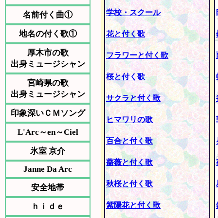
学校・スクール
名前付く曲①
地名の付く歌①
花と付く歌
厚木市の歌
フラワーと付く歌
出身ミュージシャン
桜と付く歌
宮崎県の歌
出身ミュージシャン
サクラと付く歌
印象深いＣＭソング
ヒマワリの歌
L'Arc～en～Ciel
百合と付く歌
氷室 京介
薔薇と付く歌
Janne Da Arc
秋桜と付く歌
安全地帯
紫陽花と付く歌
ｈｉｄｅ