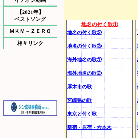
イチオシ動画
【2021年】
ベストソング
地名の付く歌①
ＭＫＭ－ＺＥＲＯ
地名の付く歌②
相互リンク
地名の付く歌③
海外地名の歌①
海外地名の歌②
厚木市の歌
宮崎県の歌
東京と付く歌
新宿・原宿・六本木