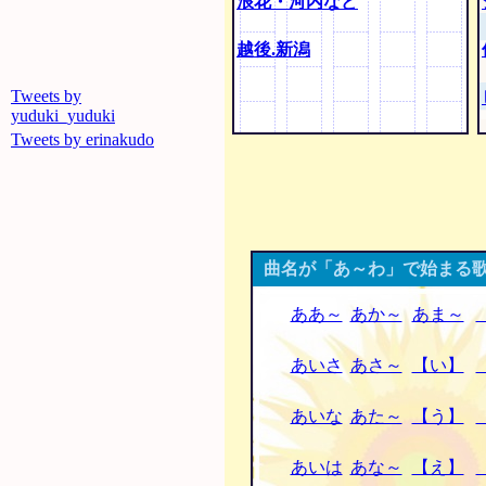
浪花・河内など
越後.新潟
Tweets by
yuduki_yuduki
Tweets by erinakudo
曲名が「あ～わ」で始まる歌
ああ～
あか～
あま～
あいさ
あさ～
【い】
あいな
あた～
【う】
あいは
あな～
【え】