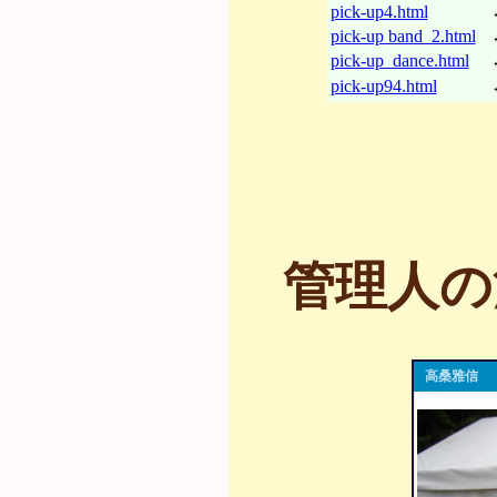
pick-up4.html
pick-up band_2.html
pick-up_dance.html
pick-up94.html
管理人の
高桑雅信