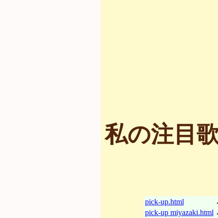
私の注目歌
pick-up.html
pick-up miyazaki.html