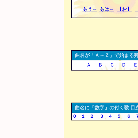
あう～
あは～
【お】
曲名が「Ａ～Ｚ」で始まる邦
Ａ
Ｂ
Ｃ
Ｄ
Ｅ
曲名に「数字」の付く歌 目
０
１
２
３
４
５
６