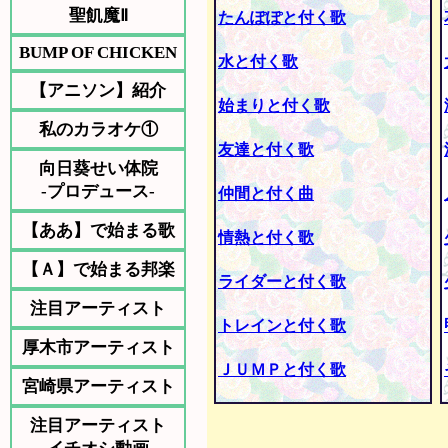
聖飢魔Ⅱ
たんぽぽと付く歌
BUMP OF CHICKEN
水と付く歌
【アニソン】紹介
始まりと付く歌
私のカラオケ①
友達と付く歌
向日葵せい体院
-プロデュース-
仲間と付く曲
【ああ】で始まる歌
情熱と付く歌
【Ａ】で始まる邦楽
ライダーと付く歌
注目アーティスト
トレインと付く歌
厚木市アーティスト
ＪＵＭＰと付く歌
宮崎県アーティスト
注目アーティスト