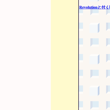
Revolutionと付