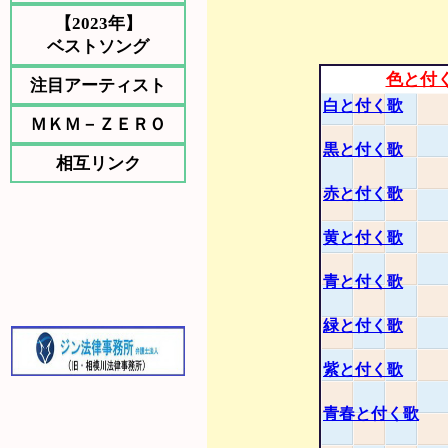
【2023年】
ベストソング
色と付
注目アーティスト
白と付く歌
ＭＫＭ－ＺＥＲＯ
黒と付く歌
相互リンク
赤と付く歌
黄と付く歌
青と付く歌
緑と付く歌
紫と付く歌
青春と付く歌