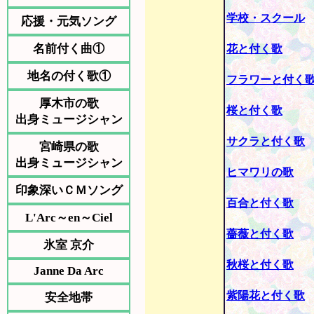
学校・スクール
応援・元気ソング
名前付く曲①
花と付く歌
地名の付く歌①
フラワーと付く
厚木市の歌
桜と付く歌
出身ミュージシャン
サクラと付く歌
宮崎県の歌
出身ミュージシャン
ヒマワリの歌
印象深いＣＭソング
百合と付く歌
L'Arc～en～Ciel
薔薇と付く歌
氷室 京介
秋桜と付く歌
Janne Da Arc
紫陽花と付く歌
安全地帯