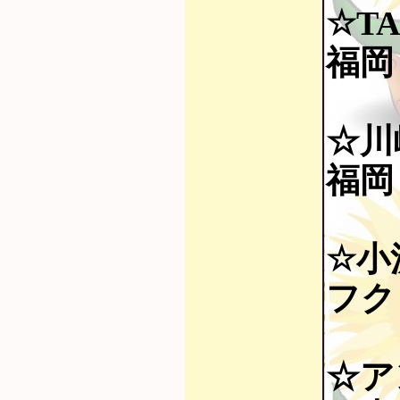
☆T
福岡 
☆川
福岡～
☆小沢
フク
☆ア