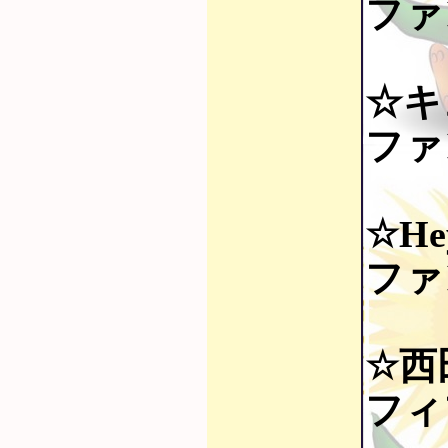
ファ
☆キ
ファ
☆He
ファ
☆西
フィ