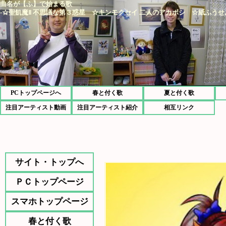
曲名が【ふ】で始まる歌
-☆聖飢魔Ⅱ 不思議な第３惑星 ☆キンモクセイ 二人のアカボシ ☆紙ふうせ
PCトップページへ
春と付く歌
夏と付く歌
注目アーティスト動画
注目アーティスト紹介
相互リンク
サイト・トップへ
ＰＣトップページ
スマホトップページ
春と付く歌