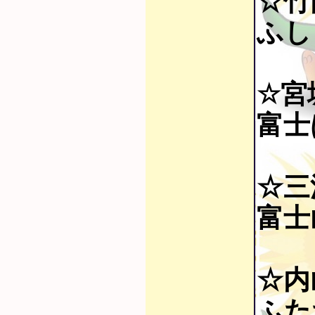
☆竹
ふし
☆宮
富士
☆三
富士
☆内
ふた