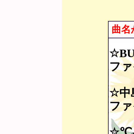
曲名
☆BU
ファ
☆中
ファ
☆℃-