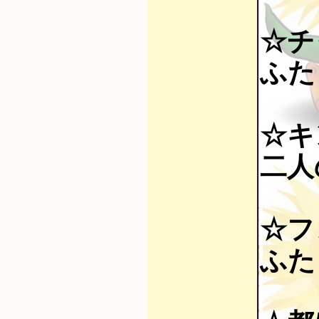
☆チ
ふた
☆キ
二人
☆フ
ふた