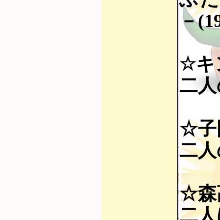
－(1
☆キ
二人
☆子
二人
☆森
二人は