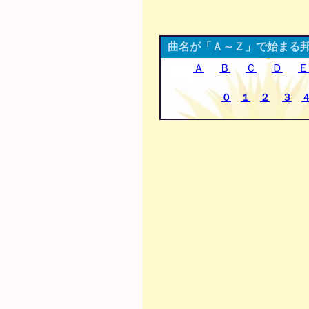
曲名が「Ａ～Ｚ」で始まる
Ａ
Ｂ
Ｃ
Ｄ
Ｅ
０
１
２
３