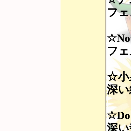
フェ
☆Not
フェ
☆小
深い
☆Do 
深い森