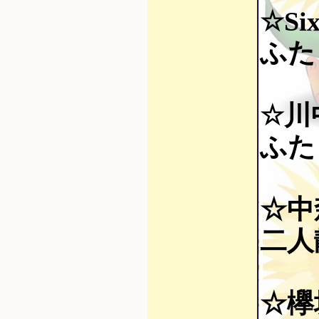
☆Si
ふたり
☆川
ふたり
☆中
二人静
☆欅