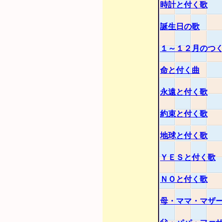
時計と付く歌
誕生日の歌
１～１２月のつ
命と付く曲
永遠と付く歌
約束と付く歌
地球と付く歌
ＹＥＳと付く歌
ＮＯと付く歌
母・ママ・マザ