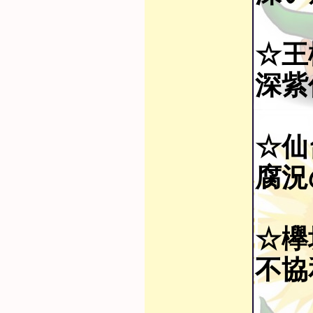
☆王
深紫伝
☆仙
腐況の
☆欅
不協和