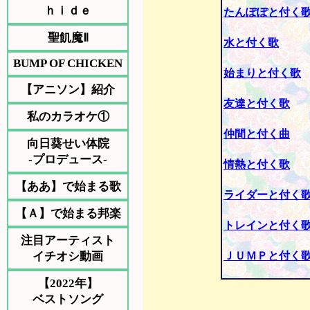
ｈｉｄｅ
たんぽぽと付く
聖飢魔Ⅱ
水と付く歌
BUMP OF CHICKEN
始まりと付く歌
【アニソン】紹介
友達と付く歌
私のカラオケ①
仲間と付く曲
向日葵せい体院
-プロデュース-
情熱と付く歌
【ああ】で始まる歌
ライダーと付く
【Ａ】で始まる邦楽
トレインと付く
注目アーティスト
イチオシ動画
ＪＵＭＰと付く
【2022年】
ベストソング