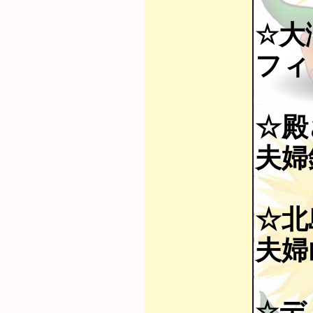
☆大
フィ
☆殿
夫婦鏡
☆北
夫婦山
☆デ