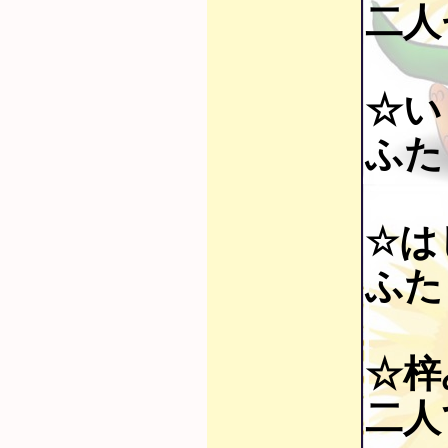
二人
☆い
ふた
☆は
ふた
☆梓
二人