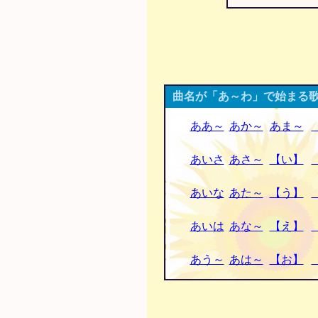
曲名が「あ～わ」で始まる歌
ああ～
あか～
あま～
あいさ
あさ～
【い】
あいな
あた～
【う】
あいは
あな～
【え】
あう～
あは～
【お】