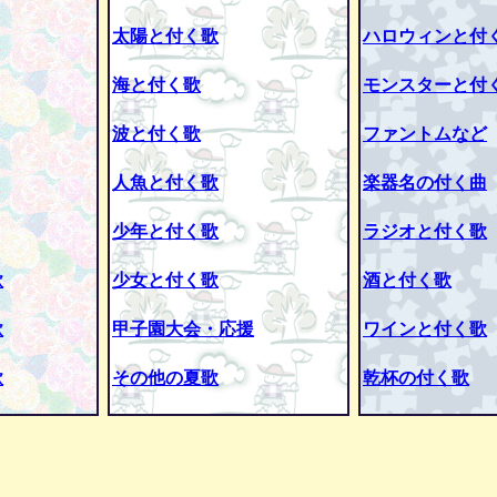
太陽と付く歌
ハロウィンと付
海と付く歌
モンスターと付
波と付く歌
ファントムなど
人魚と付く歌
楽器名の付く曲
少年と付く歌
ラジオと付く歌
歌
少女と付く歌
酒と付く歌
歌
甲子園大会・応援
ワインと付く歌
歌
その他の夏歌
乾杯の付く歌