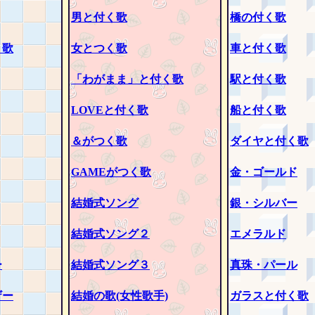
男と付く歌
橋の付く歌
く歌
女とつく歌
車と付く歌
「わがまま」と付く歌
駅と付く歌
LOVEと付く歌
船と付く歌
＆がつく歌
ダイヤと付く歌
GAMEがつく歌
金・ゴールド
結婚式ソング
銀・シルバー
結婚式ソング２
エメラルド
ー
結婚式ソング３
真珠・パール
ザー
結婚の歌(女性歌手)
ガラスと付く歌