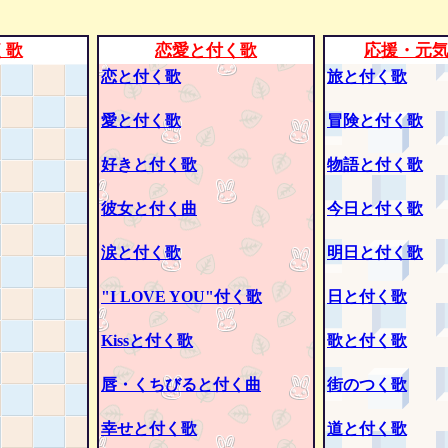
く歌
恋愛と付く歌
応援・元
恋と付く歌
旅と付く歌
愛と付く歌
冒険と付く歌
好きと付く歌
物語と付く歌
彼女と付く曲
今日と付く歌
涙と付く歌
明日と付く歌
"I LOVE YOU"付く歌
日と付く歌
Kissと付く歌
歌と付く歌
唇・くちびると付く曲
街のつく歌
幸せと付く歌
道と付く歌