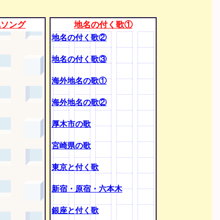
気ソング
地名の付く歌①
地名の付く歌②
地名の付く歌③
海外地名の歌①
海外地名の歌②
厚木市の歌
宮崎県の歌
東京と付く歌
新宿・原宿・六本木
銀座と付く歌