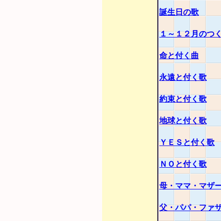
誕生日の歌
１～１２月のつ
命と付く曲
永遠と付く歌
約束と付く歌
地球と付く歌
ＹＥＳと付く歌
ＮＯと付く歌
母・ママ・マザ
父・パパ・ファ