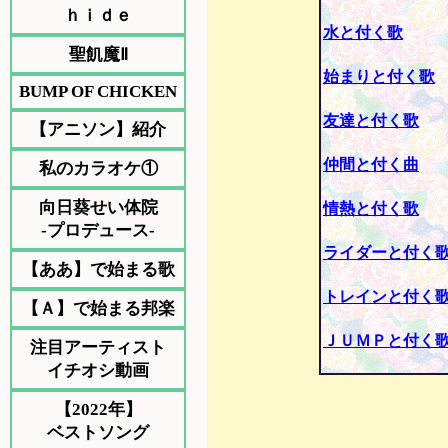
ｈｉｄｅ
水と付く歌
聖飢魔Ⅱ
始まりと付く歌
BUMP OF CHICKEN
友達と付く歌
【アニソン】紹介
仲間と付く曲
私のカラオケ①
向日葵せい体院
情熱と付く歌
-プロデュース-
ライダーと付く
【ああ】で始まる歌
トレインと付く
【Ａ】で始まる邦楽
ＪＵＭＰと付く
注目アーティスト
イチオシ動画
【2022年】
ベストソング