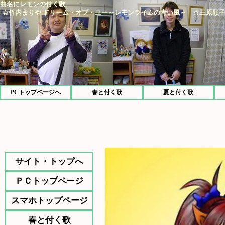
曲名にレモンの付く歌
-☆竹内まりや ドリーム・オブ・ユー～レモンライムの青い風～ ☆三原順子 殺しは
PCトップページへ
春と付く歌
夏と付く歌
サイト・トップへ
ＰＣトップページ
スマホトップページ
春と付く歌