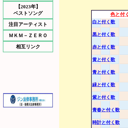
【2023年】
ベストソング
色と付
白と付く歌
注目アーティスト
黒と付く歌
ＭＫＭ－ＺＥＲＯ
相互リンク
赤と付く歌
黄と付く歌
青と付く歌
緑と付く歌
紫と付く歌
青春と付く歌
時計と付く歌