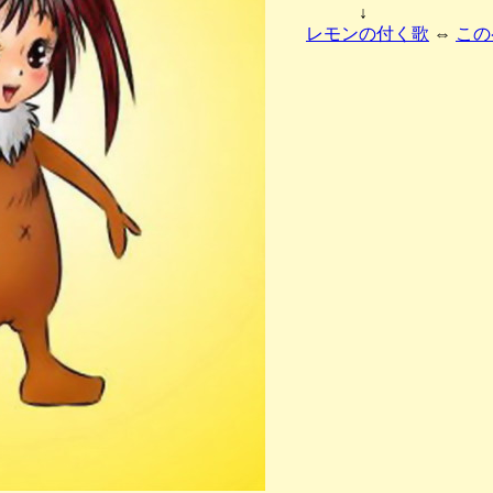
↓
レモンの付く歌
⇔
この