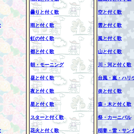
曇りと付く歌
空と付く歌
歌
雨と付く歌
雲と付く歌
虹の付く歌
風と付く歌
都と付く歌
山と付く歌
朝・モーニング
川・河と付く歌
昼と付く歌
台風・嵐・ハリ
夜と付く歌
炎と付く歌
星と付く歌
森・木と付く歌
スターと付く歌
祭・カーニバル
歌
花火と付く歌
稲妻・雷・サン