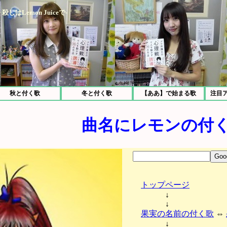
Lemon Juiceで-
秋と付く歌
冬と付く歌
【ああ】で始まる歌
注目
曲名にレモンの付
トップページ
↓
↓
果実の名前の付く歌
⇔
↓