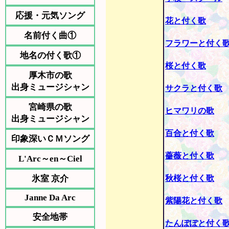
応援・元気ソング
花と付く歌
名前付く曲①
フラワーと付く
地名の付く歌①
桜と付く歌
厚木市の歌
出身ミュージシャン
サクラと付く歌
宮崎県の歌
ヒマワリの歌
出身ミュージシャン
百合と付く歌
印象深いＣＭソング
薔薇と付く歌
L'Arc～en～Ciel
氷室 京介
秋桜と付く歌
Janne Da Arc
紫陽花と付く歌
安全地帯
たんぽぽと付く