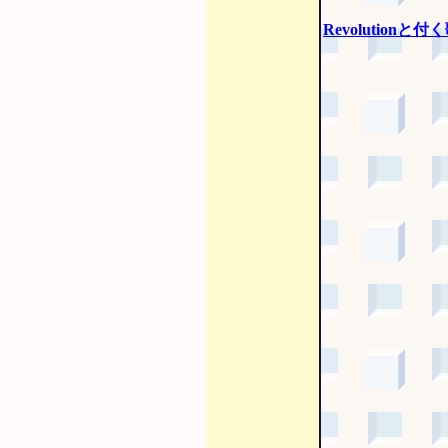
Revolutionと付