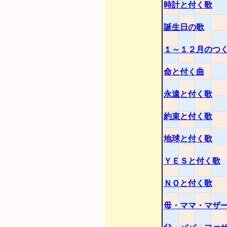
時計と付く歌
誕生日の歌
１～１２月のつ
命と付く曲
永遠と付く歌
約束と付く歌
地球と付く歌
ＹＥＳと付く歌
ＮＯと付く歌
母・ママ・マザ