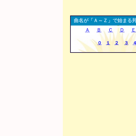
曲名が「Ａ～Ｚ」で始まる
Ａ
Ｂ
Ｃ
Ｄ
Ｅ
０
１
２
３