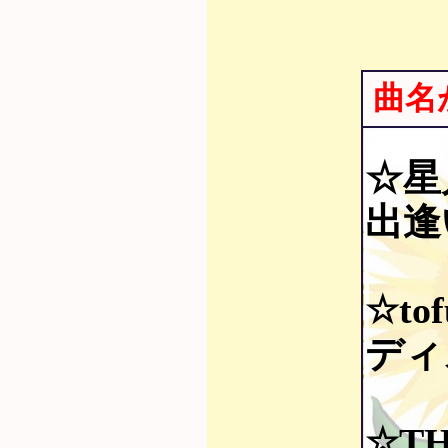
曲名
☆星
出逢
☆tof
ディス
☆TH