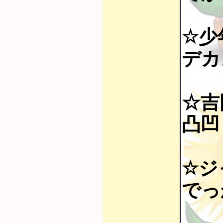
☆少
デカ
☆吉
凸凹 
☆ジ
でっか