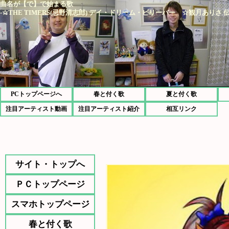
曲名が【で】で始まる歌
-☆THE TIMERS(忌野清志郎) デイ・ドリーム・ビリーバー ☆観月ありさ
PCトップページへ
春と付く歌
夏と付く歌
注目アーティスト動画
注目アーティスト紹介
相互リンク
サイト・トップへ
ＰＣトップページ
スマホトップページ
春と付く歌