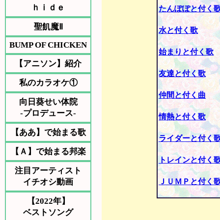
ｈｉｄｅ
たんぽぽと付く
聖飢魔Ⅱ
水と付く歌
BUMP OF CHICKEN
始まりと付く歌
【アニソン】紹介
友達と付く歌
私のカラオケ①
仲間と付く曲
向日葵せい体院
-プロデュース-
情熱と付く歌
【ああ】で始まる歌
ライダーと付く
【Ａ】で始まる邦楽
トレインと付く
注目アーティスト
イチオシ動画
ＪＵＭＰと付く
【2022年】
ベストソング