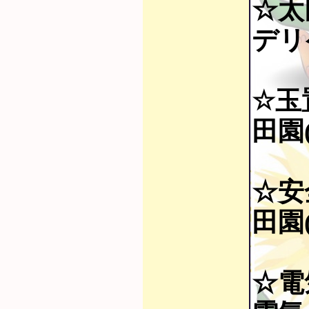
☆太
デリ
☆玉
田園(
☆安
田園(
☆電