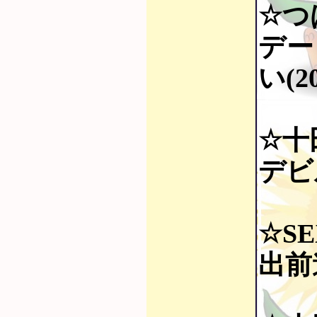
☆つ
デー
い(2
☆十
デビ
☆SE
出前