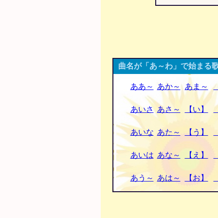
曲名が「あ～わ」で始まる歌
ああ～
あか～
あま～
あいさ
あさ～
【い】
あいな
あた～
【う】
あいは
あな～
【え】
あう～
あは～
【お】