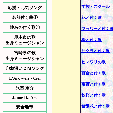
学校・スクール
応援・元気ソング
名前付く曲①
花と付く歌
地名の付く歌①
フラワーと付く
厚木市の歌
桜と付く歌
出身ミュージシャン
サクラと付く歌
宮崎県の歌
出身ミュージシャン
ヒマワリの歌
印象深いＣＭソング
百合と付く歌
L'Arc～en～Ciel
薔薇と付く歌
氷室 京介
秋桜と付く歌
Janne Da Arc
紫陽花と付く歌
安全地帯