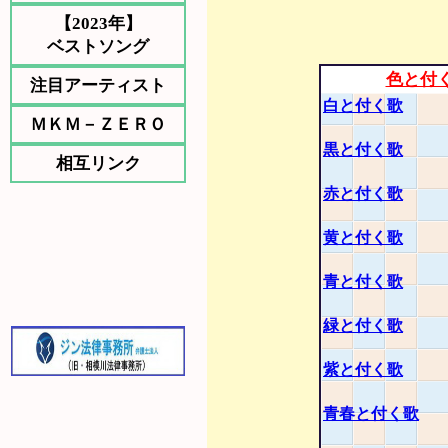
【2023年】
ベストソング
色と付
注目アーティスト
白と付く歌
ＭＫＭ－ＺＥＲＯ
黒と付く歌
相互リンク
赤と付く歌
黄と付く歌
青と付く歌
緑と付く歌
紫と付く歌
青春と付く歌