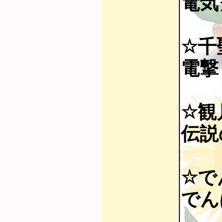
電気
☆千
電撃ミ
☆観
伝説の
☆でん
でん