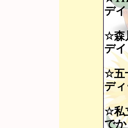
デイ
☆森
デイ
☆五
ディ
☆私
でか