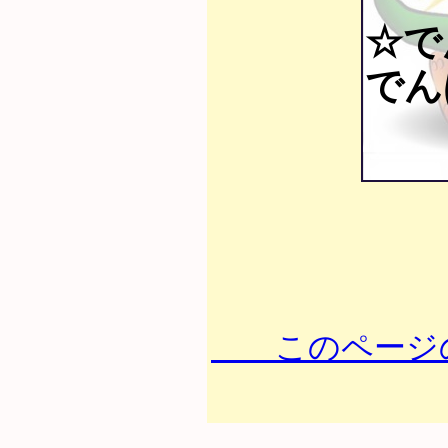
☆で
でん
このページの