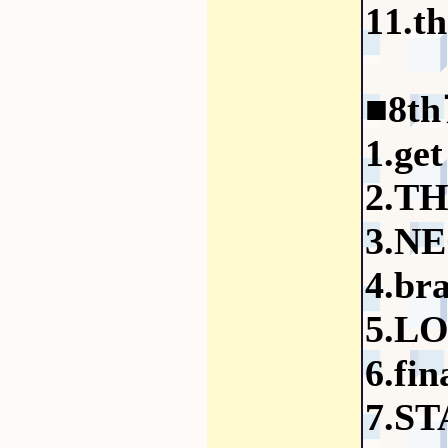
11.th
■8t
1.get
2.T
3.N
4.br
5.L
6.fin
7.S