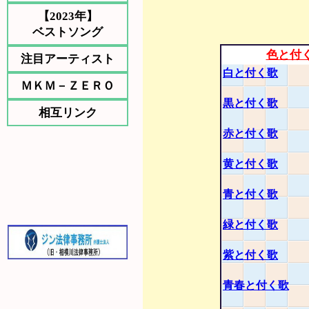
【2023年】
ベストソング
色と付
注目アーティスト
白と付く歌
ＭＫＭ－ＺＥＲＯ
黒と付く歌
相互リンク
赤と付く歌
黄と付く歌
青と付く歌
緑と付く歌
紫と付く歌
青春と付く歌