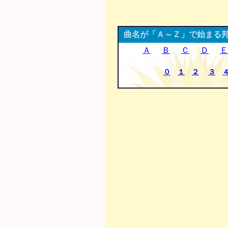
曲名が「Ａ～Ｚ」で始まる
Ａ
Ｂ
Ｃ
Ｄ
Ｅ
０
１
２
３