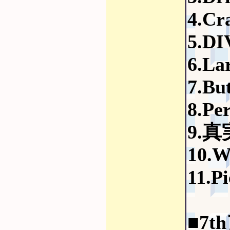
4.C
5.D
6.La
7.But
8.Pe
9.
10.W
11.Pi
■7t