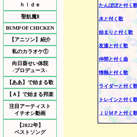
ｈｉｄｅ
たんぽぽと付く
聖飢魔Ⅱ
水と付く歌
BUMP OF CHICKEN
始まりと付く歌
【アニソン】紹介
友達と付く歌
私のカラオケ①
仲間と付く曲
向日葵せい体院
-プロデュース-
情熱と付く歌
【ああ】で始まる歌
ライダーと付く
【Ａ】で始まる邦楽
トレインと付く
注目アーティスト
イチオシ動画
ＪＵＭＰと付く
【2022年】
ベストソング