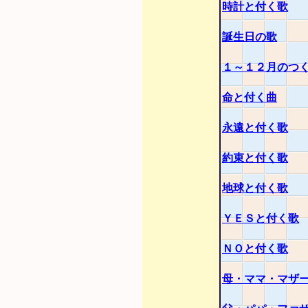
時計と付く歌
誕生日の歌
１～１２月のつ
命と付く曲
永遠と付く歌
約束と付く歌
地球と付く歌
ＹＥＳと付く歌
ＮＯと付く歌
母・ママ・マザ