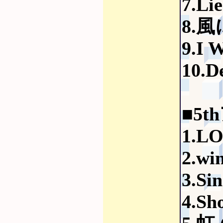
7.Li
8.風
9.I 
10.D
■5t
1.L
2.win
3.Si
4.Sho