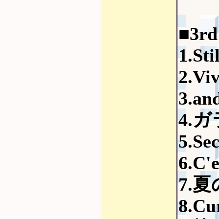
■3r
1.Sti
2.Vi
3.an
4.
5.Sec
6.C'e
7.
8.Cu