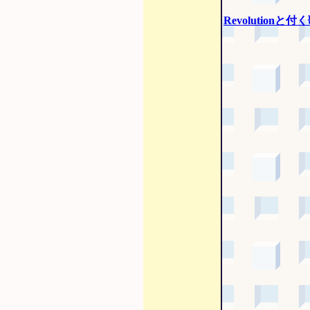
Revolutionと付