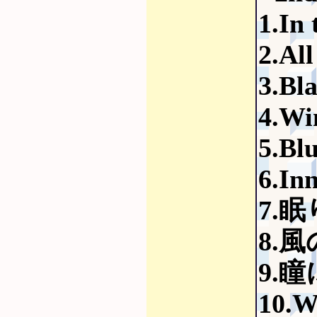
1.In 
2.Al
3.Bl
4.Wi
5.Bl
6.In
7.
8.
9.
10.W