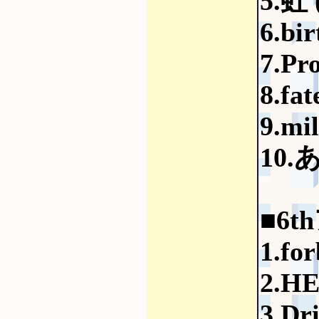
5.虹 
6.bi
7.Pr
8.fat
9.mi
10.
■6t
1.fo
2.H
3.Dr