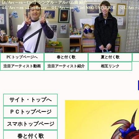
【L'Arc～en～Ciel】シングル・アルバム曲 紹介
-☆L'Arc～en～Ciel flower ☆L'Arc～en～Ciel NEO UNIVERSE ☆L'Arc～
PCトップページへ
春と付く歌
夏と付く歌
注目アーティスト動画
注目アーティスト紹介
相互リンク
サイト・トップへ
ＰＣトップページ
スマホトップページ
春と付く歌