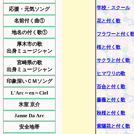
学校・スクール
応援・元気ソング
名前付く曲①
花と付く歌
地名の付く歌①
フラワーと付く
厚木市の歌
桜と付く歌
出身ミュージシャン
サクラと付く歌
宮崎県の歌
出身ミュージシャン
ヒマワリの歌
印象深いＣＭソング
百合と付く歌
L'Arc～en～Ciel
薔薇と付く歌
氷室 京介
秋桜と付く歌
Janne Da Arc
紫陽花と付く歌
安全地帯