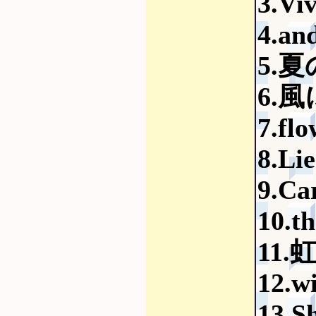
3.Vi
4.an
5.夏の
6.
7.fl
8.Li
9.Ca
10.t
11.
12.wi
13.Sh