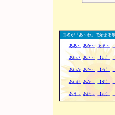
曲名が「あ～わ」で始まる歌
ああ～
あか～
あま～
あいさ
あさ～
【い】
あいな
あた～
【う】
あいは
あな～
【え】
あう～
あは～
【お】