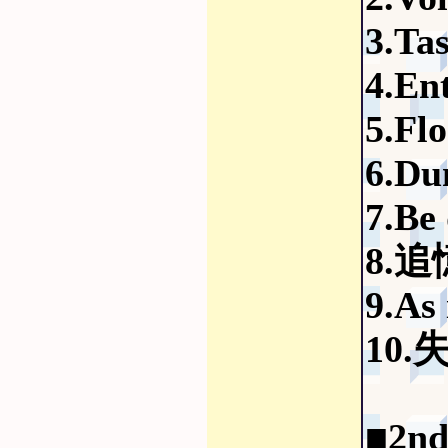
3.Tas
4.En
5.Flo
6.Du
7.Be
8.
9.As 
10
■2n