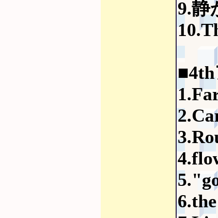
9.
10.T
■4t
1.Fa
2.Ca
3.Ro
4.f
5."g
6.th