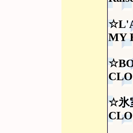
☆L'
MY 
☆B
CLO
☆氷
CLO