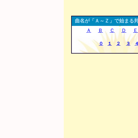
曲名が「Ａ～Ｚ」で始まる
Ａ
Ｂ
Ｃ
Ｄ
Ｅ
０
１
２
３