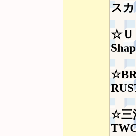
スカッ
☆Ｕ
Shap
☆BR
RUS
☆三
TWO