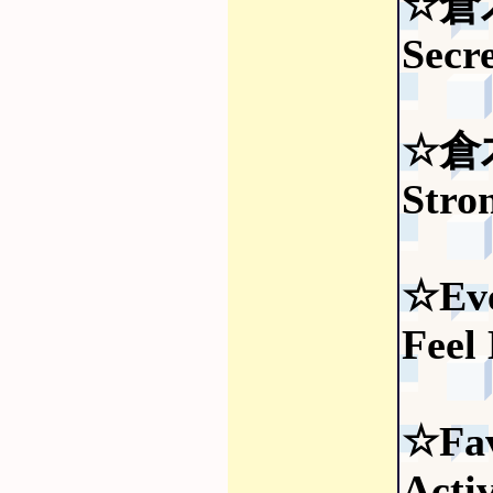
☆倉
Secr
☆倉
Stro
☆Eve
Feel
☆Fav
Acti