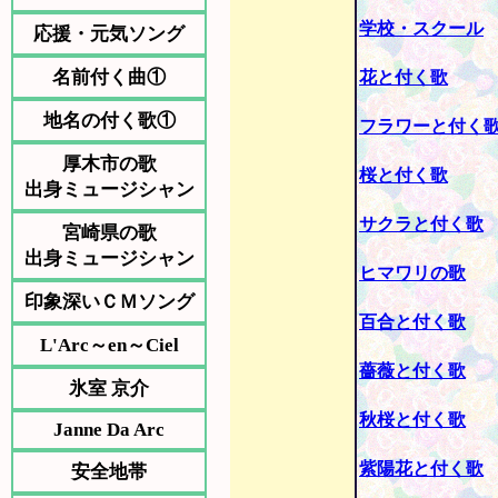
学校・スクール
応援・元気ソング
名前付く曲①
花と付く歌
地名の付く歌①
フラワーと付く
厚木市の歌
桜と付く歌
出身ミュージシャン
サクラと付く歌
宮崎県の歌
出身ミュージシャン
ヒマワリの歌
印象深いＣＭソング
百合と付く歌
L'Arc～en～Ciel
薔薇と付く歌
氷室 京介
秋桜と付く歌
Janne Da Arc
紫陽花と付く歌
安全地帯