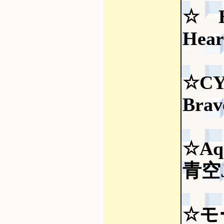
☆ H
Hear
☆CY
Brav
☆Aq
青空J
☆モ