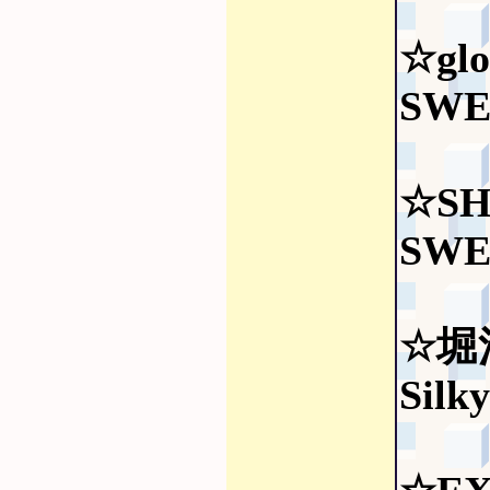
☆glo
SWE
☆SH
SWE
☆堀
Silk