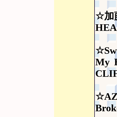
☆加
HEA
☆Swe
My 
CLI
☆A
Brok