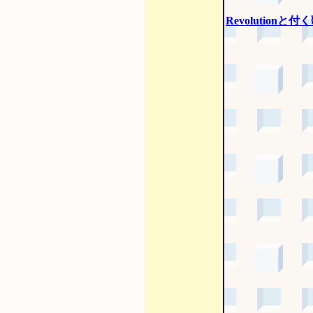
Revolutionと付