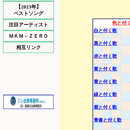
【2023年】
ベストソング
色と付
注目アーティスト
白と付く歌
ＭＫＭ－ＺＥＲＯ
黒と付く歌
相互リンク
赤と付く歌
黄と付く歌
青と付く歌
緑と付く歌
紫と付く歌
青春と付く歌