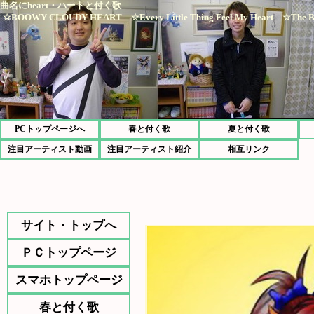
曲名にheart・ハートと付く歌
-☆BOOWY CLOUDY HEART ☆Every Little Thing Feel My Heart ☆Th
PCトップページへ
春と付く歌
夏と付く歌
注目アーティスト動画
注目アーティスト紹介
相互リンク
サイト・トップへ
ＰＣトップページ
スマホトップページ
春と付く歌