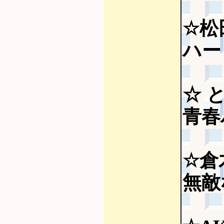
☆松
ハー
☆ 
青春
☆倉
無敵