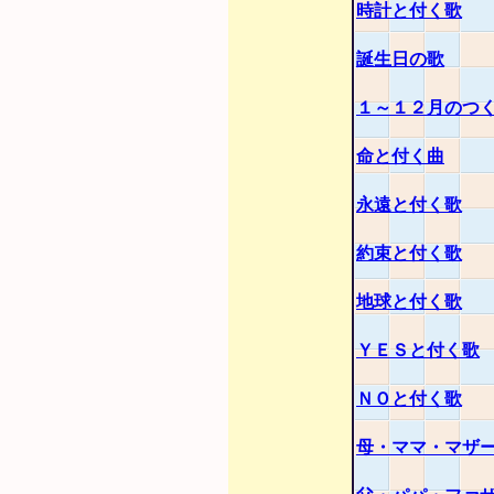
時計と付く歌
誕生日の歌
１～１２月のつ
命と付く曲
永遠と付く歌
約束と付く歌
地球と付く歌
ＹＥＳと付く歌
ＮＯと付く歌
母・ママ・マザ