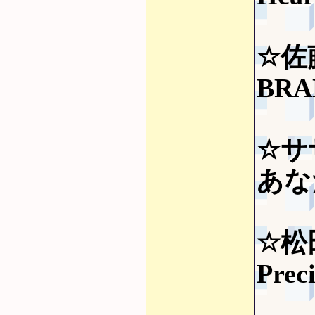
☆佐
BRA
☆サ
あなた
☆松
Prec