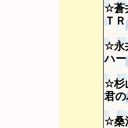
☆蒼
ＴＲ
☆永
ハート
☆杉
君の
☆桑