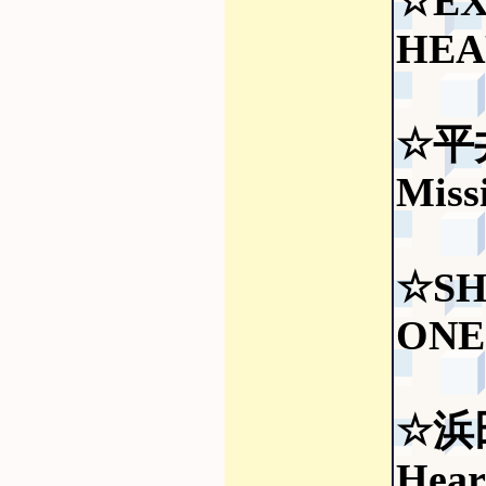
☆EX
HEA
☆平
Miss
☆SH
ONE
☆浜
Hear