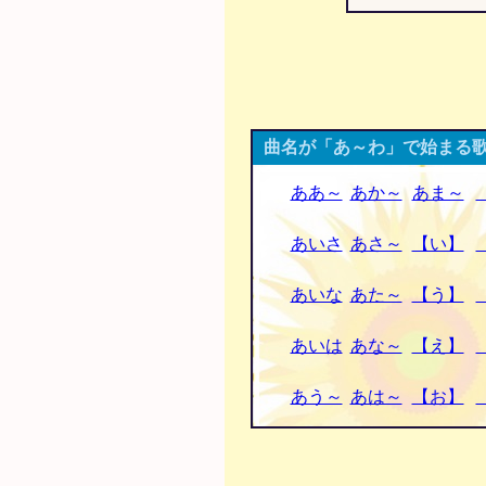
曲名が「あ～わ」で始まる歌
ああ～
あか～
あま～
あいさ
あさ～
【い】
あいな
あた～
【う】
あいは
あな～
【え】
あう～
あは～
【お】