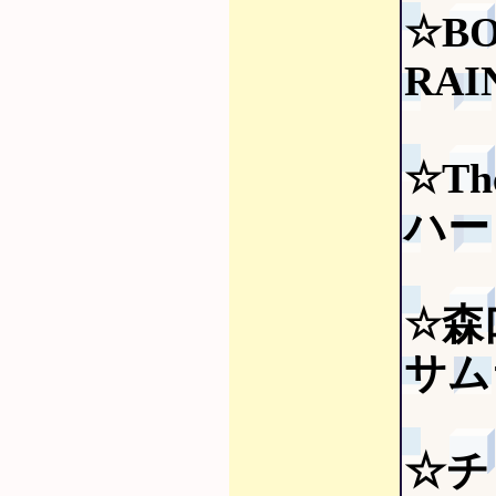
☆B
RAI
☆The
ハー
☆森
サム
☆チ