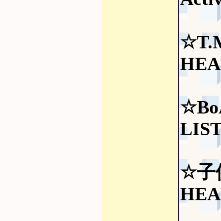
☆T.M
HEA
☆Bo
LIS
☆子
HEA