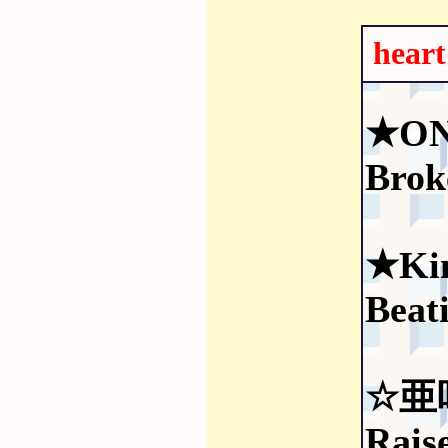
he
★ON
Brok
★Kin
Beat
☆亜
Rais