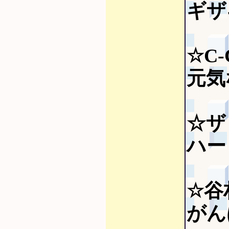
ギザ
☆C-
元気
☆ザ
ハー
☆谷
がん