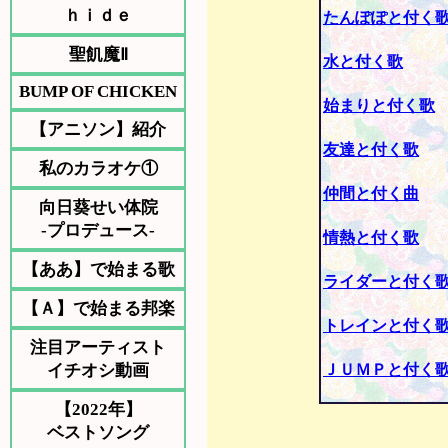
ｈｉｄｅ
たんぽぽと付く
聖飢魔Ⅱ
水と付く歌
BUMP OF CHICKEN
始まりと付く歌
【アニソン】紹介
友達と付く歌
私のカラオケ①
仲間と付く曲
向日葵せい体院
-プロデュース-
情熱と付く歌
【ああ】で始まる歌
ライダーと付く
【Ａ】で始まる邦楽
トレインと付く
注目アーティスト
イチオシ動画
ＪＵＭＰと付く
【2022年】
ベストソング