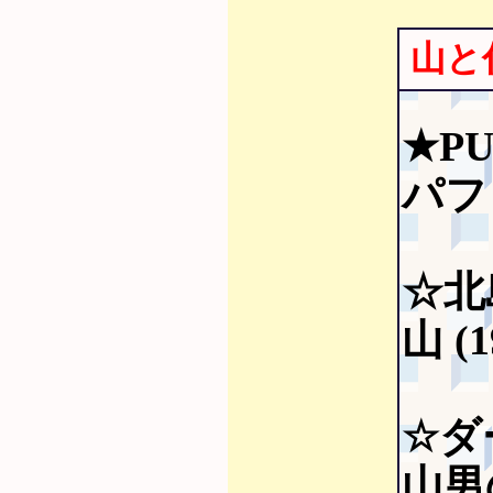
山と
★PU
パフ
☆北
山 (
☆ダ
山男の