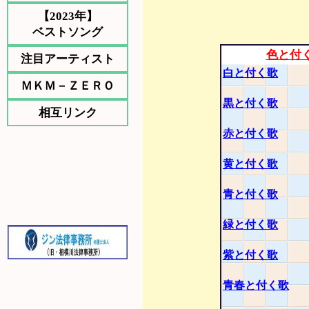
【2023年】
ベストソング
色と付
注目アーティスト
白と付く歌
ＭＫＭ－ＺＥＲＯ
黒と付く歌
相互リンク
赤と付く歌
黄と付く歌
青と付く歌
緑と付く歌
紫と付く歌
青春と付く歌