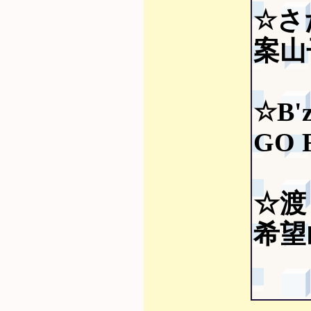
☆さ
案山子
☆B'
GO 
☆渡
希望山