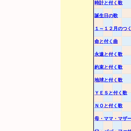
時計と付く歌
誕生日の歌
１～１２月のつ
命と付く曲
永遠と付く歌
約束と付く歌
地球と付く歌
ＹＥＳと付く歌
ＮＯと付く歌
母・ママ・マザ