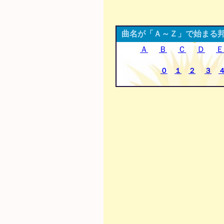
曲名が「Ａ～Ｚ」で始まる
Ａ
Ｂ
Ｃ
Ｄ
Ｅ
０
１
２
３