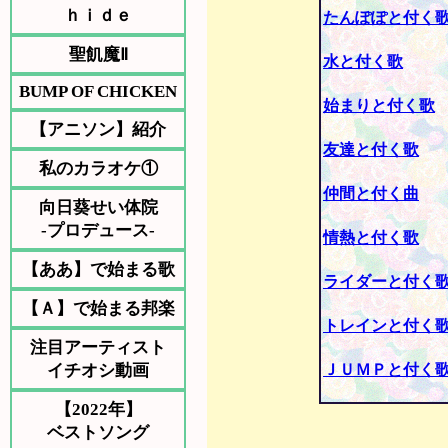
ｈｉｄｅ
たんぽぽと付く
聖飢魔Ⅱ
水と付く歌
BUMP OF CHICKEN
始まりと付く歌
【アニソン】紹介
友達と付く歌
私のカラオケ①
仲間と付く曲
向日葵せい体院
-プロデュース-
情熱と付く歌
【ああ】で始まる歌
ライダーと付く
【Ａ】で始まる邦楽
トレインと付く
注目アーティスト
イチオシ動画
ＪＵＭＰと付く
【2022年】
ベストソング