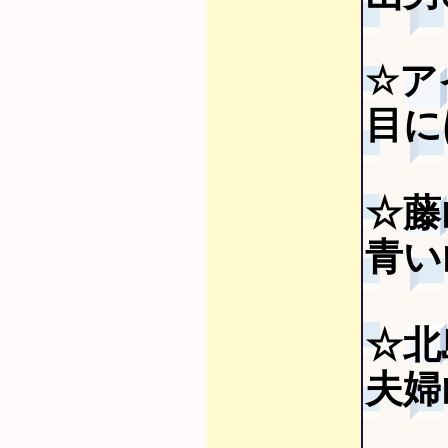
☆ア
目に
☆藤
青い山
☆北
夫婦山