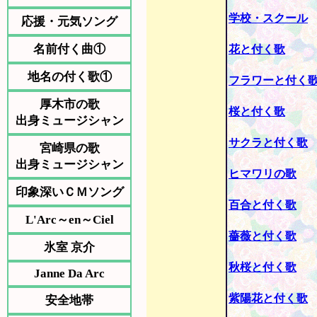
学校・スクール
応援・元気ソング
名前付く曲①
花と付く歌
地名の付く歌①
フラワーと付く
厚木市の歌
桜と付く歌
出身ミュージシャン
サクラと付く歌
宮崎県の歌
出身ミュージシャン
ヒマワリの歌
印象深いＣＭソング
百合と付く歌
L'Arc～en～Ciel
薔薇と付く歌
氷室 京介
秋桜と付く歌
Janne Da Arc
紫陽花と付く歌
安全地帯