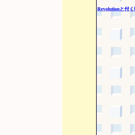
Revolutionと付