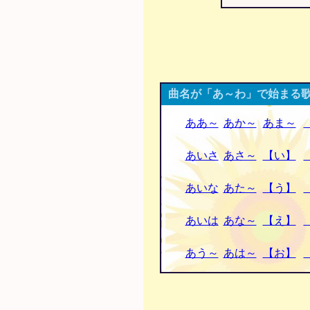
曲名が「あ～わ」で始まる歌
ああ～
あか～
あま～
あいさ
あさ～
【い】
あいな
あた～
【う】
あいは
あな～
【え】
あう～
あは～
【お】