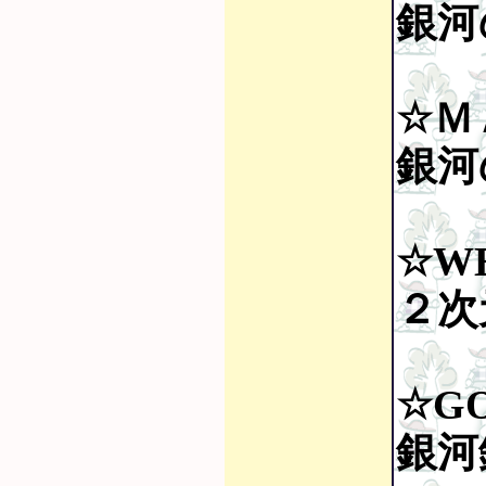
銀河の
☆Ｍ
銀河の
☆W
２次元
☆GO
銀河