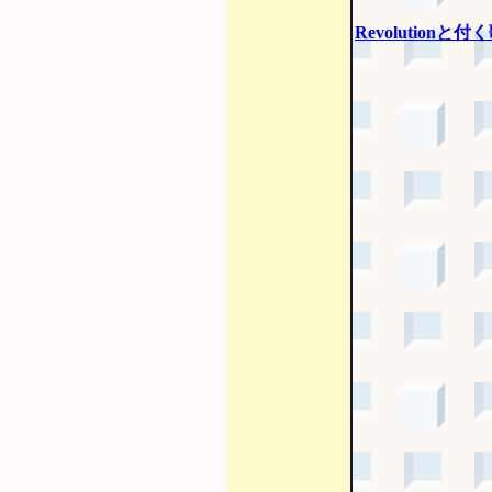
Revolutionと付