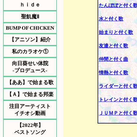
ｈｉｄｅ
たんぽぽと付く
聖飢魔Ⅱ
水と付く歌
BUMP OF CHICKEN
始まりと付く歌
【アニソン】紹介
友達と付く歌
私のカラオケ①
仲間と付く曲
向日葵せい体院
-プロデュース-
情熱と付く歌
【ああ】で始まる歌
ライダーと付く
【Ａ】で始まる邦楽
トレインと付く
注目アーティスト
イチオシ動画
ＪＵＭＰと付く
【2022年】
ベストソング