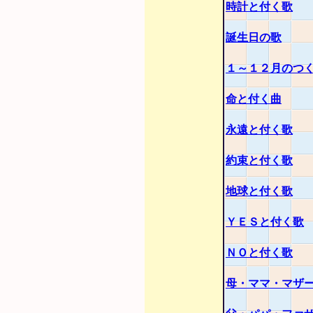
時計と付く歌
誕生日の歌
１～１２月のつ
命と付く曲
永遠と付く歌
約束と付く歌
地球と付く歌
ＹＥＳと付く歌
ＮＯと付く歌
母・ママ・マザ