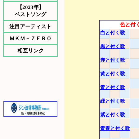
【2023年】
ベストソング
色と付
注目アーティスト
白と付く歌
ＭＫＭ－ＺＥＲＯ
黒と付く歌
相互リンク
赤と付く歌
黄と付く歌
青と付く歌
緑と付く歌
紫と付く歌
青春と付く歌