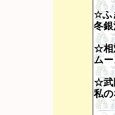
☆ふ
冬銀河
☆相
ムー
☆武
私の