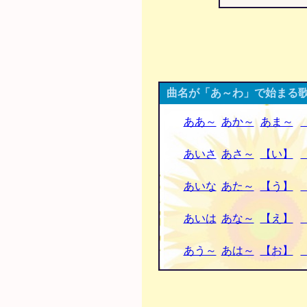
曲名が「あ～わ」で始まる歌
ああ～
あか～
あま～
あいさ
あさ～
【い】
あいな
あた～
【う】
あいは
あな～
【え】
あう～
あは～
【お】