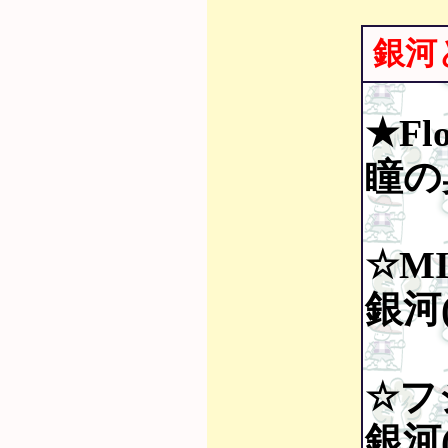
銀河
★Fl
瞳の
☆MI
銀河(
☆フ
銀河(