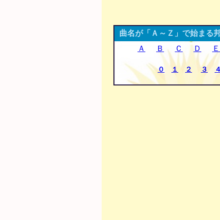
曲名が「Ａ～Ｚ」で始まる
Ａ
Ｂ
Ｃ
Ｄ
Ｅ
０
１
２
３