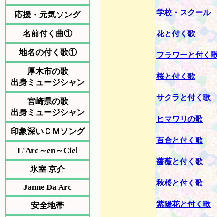
学校・スクール
応援・元気ソング
名前付く曲①
花と付く歌
地名の付く歌①
フラワーと付く
厚木市の歌
桜と付く歌
出身ミュージシャン
サクラと付く歌
宮崎県の歌
出身ミュージシャン
ヒマワリの歌
印象深いＣＭソング
百合と付く歌
L'Arc～en～Ciel
薔薇と付く歌
氷室 京介
秋桜と付く歌
Janne Da Arc
紫陽花と付く歌
安全地帯