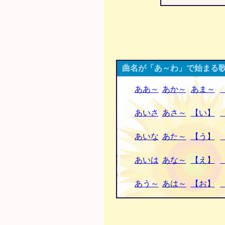
曲名が「あ～わ」で始まる歌
ああ～
あか～
あま～
あいさ
あさ～
【い】
あいな
あた～
【う】
あいは
あな～
【え】
あう～
あは～
【お】