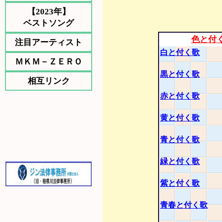
【2023年】
ベストソング
色と付
注目アーティスト
白と付く歌
ＭＫＭ－ＺＥＲＯ
黒と付く歌
相互リンク
赤と付く歌
黄と付く歌
青と付く歌
緑と付く歌
紫と付く歌
青春と付く歌