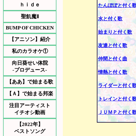
ｈｉｄｅ
たんぽぽと付く
聖飢魔Ⅱ
水と付く歌
BUMP OF CHICKEN
始まりと付く歌
【アニソン】紹介
友達と付く歌
私のカラオケ①
仲間と付く曲
向日葵せい体院
-プロデュース-
情熱と付く歌
【ああ】で始まる歌
ライダーと付く
【Ａ】で始まる邦楽
トレインと付く
注目アーティスト
イチオシ動画
ＪＵＭＰと付く
【2022年】
ベストソング