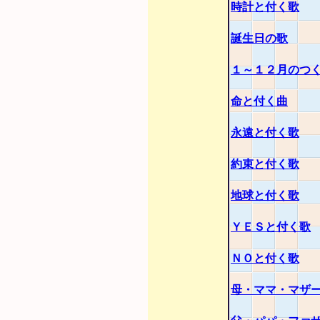
時計と付く歌
誕生日の歌
１～１２月のつ
命と付く曲
永遠と付く歌
約束と付く歌
地球と付く歌
ＹＥＳと付く歌
ＮＯと付く歌
母・ママ・マザ