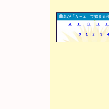
曲名が「Ａ～Ｚ」で始まる
Ａ
Ｂ
Ｃ
Ｄ
Ｅ
０
１
２
３