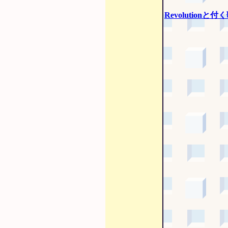
Revolutionと付