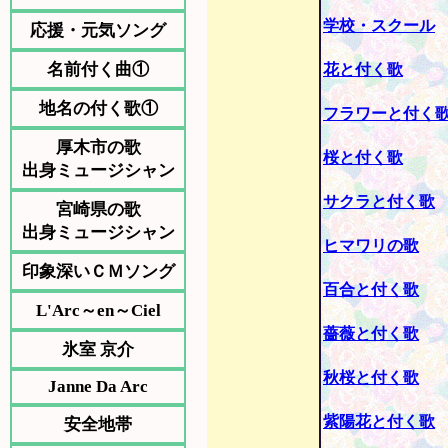
学校・スクール
応援・元気ソング
名前付く曲①
花と付く歌
地名の付く歌①
フラワーと付く
厚木市の歌
桜と付く歌
出身ミュージシャン
サクラと付く歌
宮崎県の歌
出身ミュージシャン
ヒマワリの歌
印象深いＣＭソング
百合と付く歌
L'Arc～en～Ciel
薔薇と付く歌
氷室 京介
秋桜と付く歌
Janne Da Arc
紫陽花と付く歌
安全地帯