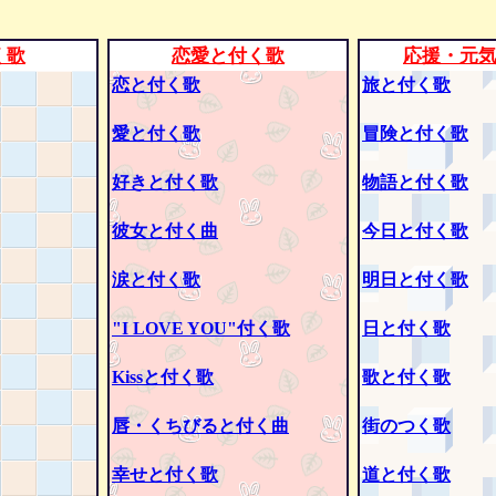
く歌
恋愛と付く歌
応援・元
恋と付く歌
旅と付く歌
愛と付く歌
冒険と付く歌
好きと付く歌
物語と付く歌
彼女と付く曲
今日と付く歌
涙と付く歌
明日と付く歌
"I LOVE YOU"付く歌
日と付く歌
Kissと付く歌
歌と付く歌
唇・くちびると付く曲
街のつく歌
幸せと付く歌
道と付く歌