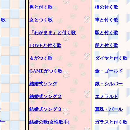
男と付く歌
橋の付く歌
く歌
女とつく歌
車と付く歌
「わがまま」と付く歌
駅と付く歌
LOVEと付く歌
船と付く歌
＆がつく歌
ダイヤと付く歌
GAMEがつく歌
金・ゴールド
結婚式ソング
銀・シルバー
結婚式ソング２
エメラルド
ー
結婚式ソング３
真珠・パール
ザー
結婚の歌(女性歌手)
ガラスと付く歌