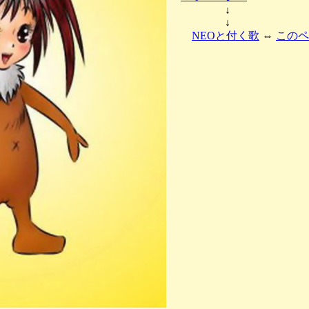
↓
↓
NEOと付く歌
⇔
このペ