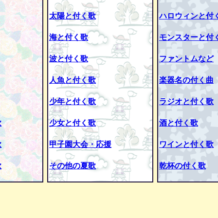
太陽と付く歌
ハロウィンと付
海と付く歌
モンスターと付
波と付く歌
ファントムなど
人魚と付く歌
楽器名の付く曲
少年と付く歌
ラジオと付く歌
歌
少女と付く歌
酒と付く歌
歌
甲子園大会・応援
ワインと付く歌
歌
その他の夏歌
乾杯の付く歌