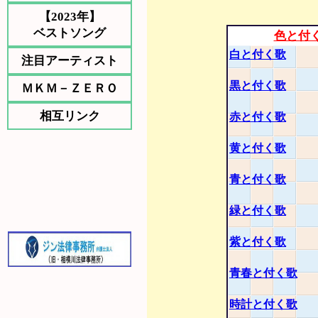
【2023年】
ベストソング
色と付
白と付く歌
注目アーティスト
黒と付く歌
ＭＫＭ－ＺＥＲＯ
相互リンク
赤と付く歌
黄と付く歌
青と付く歌
緑と付く歌
紫と付く歌
青春と付く歌
時計と付く歌