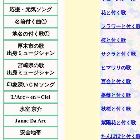
応援・元気ソング
花と付く歌
名前付く曲①
フラワーと付く
地名の付く歌①
桜と付く歌
厚木市の歌
出身ミュージシャン
サクラと付く歌
宮崎県の歌
ヒマワリの歌
出身ミュージシャン
百合と付く歌
印象深いＣＭソング
薔薇と付く歌
L'Arc～en～Ciel
氷室 京介
秋桜と付く歌
Janne Da Arc
紫陽花と付く歌
安全地帯
たんぽぽと付く