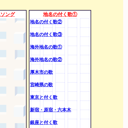
気ソング
地名の付く歌①
地名の付く歌②
地名の付く歌③
海外地名の歌①
海外地名の歌②
厚木市の歌
宮崎県の歌
東京と付く歌
新宿・原宿・六本木
銀座と付く歌