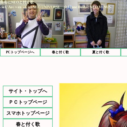
曲名にNEOと付く歌
-☆L'Arc～en～Ciel NEO UNIVERSE ☆Janne Da Arc NEO VENUS-
PCトップページへ
春と付く歌
夏と付く歌
サイト・トップへ
ＰＣトップページ
スマホトップページ
春と付く歌