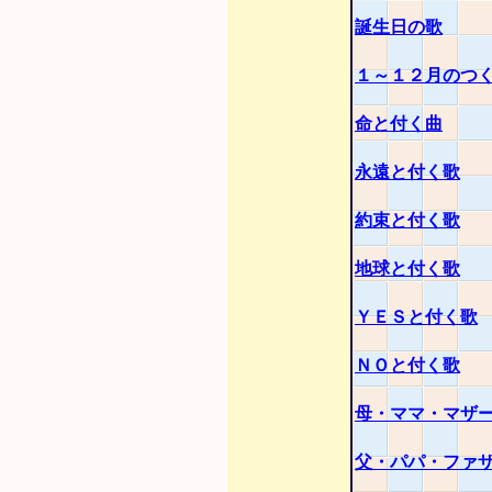
誕生日の歌
１～１２月のつ
命と付く曲
永遠と付く歌
約束と付く歌
地球と付く歌
ＹＥＳと付く歌
ＮＯと付く歌
母・ママ・マザ
父・パパ・ファ