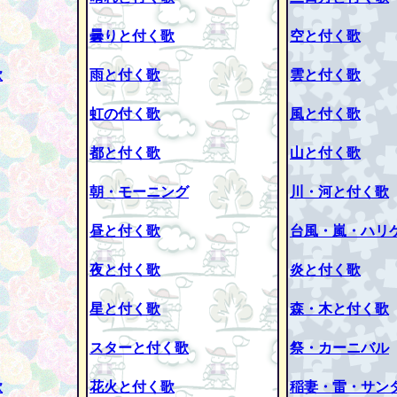
曇りと付く歌
空と付く歌
歌
雨と付く歌
雲と付く歌
虹の付く歌
風と付く歌
都と付く歌
山と付く歌
朝・モーニング
川・河と付く歌
昼と付く歌
台風・嵐・ハリ
夜と付く歌
炎と付く歌
星と付く歌
森・木と付く歌
スターと付く歌
祭・カーニバル
歌
花火と付く歌
稲妻・雷・サン