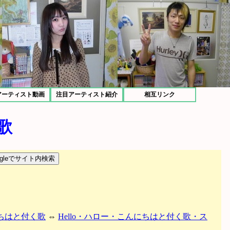
アーティスト動画
注目アーティスト紹介
相互リンク
歌
にちはと付く歌
⇔
Hello・ハロー・こんにちはと付く歌・ス