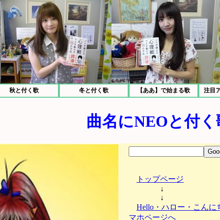
秋と付く歌
冬と付く歌
【ああ】で始まる歌
注目
曲名にNEOと付く
トップページ
↓
↓
Hello・ハロー・こん
マホページへ