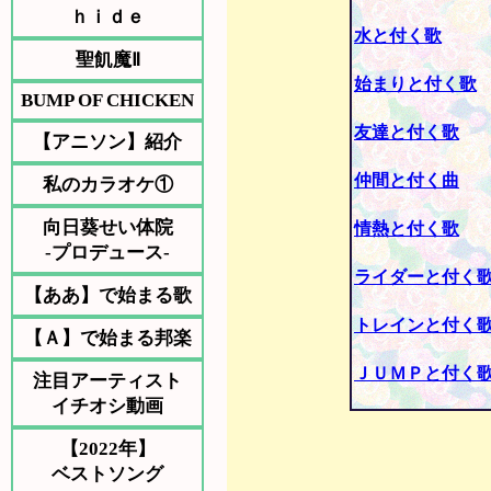
ｈｉｄｅ
水と付く歌
聖飢魔Ⅱ
始まりと付く歌
BUMP OF CHICKEN
友達と付く歌
【アニソン】紹介
仲間と付く曲
私のカラオケ①
向日葵せい体院
情熱と付く歌
-プロデュース-
ライダーと付く
【ああ】で始まる歌
トレインと付く
【Ａ】で始まる邦楽
ＪＵＭＰと付く
注目アーティスト
イチオシ動画
【2022年】
ベストソング