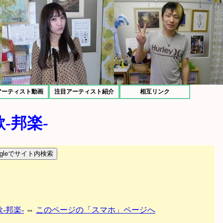
アーティスト動画
注目アーティスト紹介
相互リンク
-邦楽-
-邦楽-
⇔
このページの「スマホ」ページへ