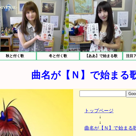
IVERSE-
秋と付く歌
冬と付く歌
【ああ】で始まる歌
注目
曲名が【Ｎ】で始まる歌
トップページ
↓
↓
曲名が【Ｎ】で始まる歌