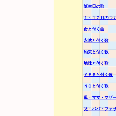
誕生日の歌
１～１２月のつ
命と付く曲
永遠と付く歌
約束と付く歌
地球と付く歌
ＹＥＳと付く歌
ＮＯと付く歌
母・ママ・マザ
父・パパ・ファ