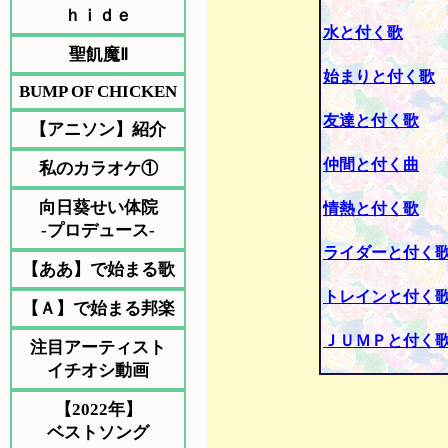
ｈｉｄｅ
水と付く歌
聖飢魔Ⅱ
始まりと付く歌
BUMP OF CHICKEN
友達と付く歌
【アニソン】紹介
仲間と付く曲
私のカラオケ①
向日葵せい体院
情熱と付く歌
-プロデュース-
ライダーと付く
【ああ】で始まる歌
トレインと付く
【Ａ】で始まる邦楽
ＪＵＭＰと付く
注目アーティスト
イチオシ動画
【2022年】
ベストソング