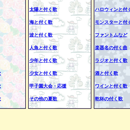
太陽と付く歌
ハロウィンと付
海と付く歌
モンスターと付
波と付く歌
ファントムなど
人魚と付く歌
楽器名の付く曲
少年と付く歌
ラジオと付く歌
歌
少女と付く歌
酒と付く歌
歌
甲子園大会・応援
ワインと付く歌
歌
その他の夏歌
乾杯の付く歌