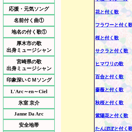
応援・元気ソング
花と付く歌
名前付く曲①
フラワーと付く
地名の付く歌①
桜と付く歌
厚木市の歌
出身ミュージシャン
サクラと付く歌
宮崎県の歌
ヒマワリの歌
出身ミュージシャン
百合と付く歌
印象深いＣＭソング
薔薇と付く歌
L'Arc～en～Ciel
氷室 京介
秋桜と付く歌
Janne Da Arc
紫陽花と付く歌
安全地帯
たんぽぽと付く