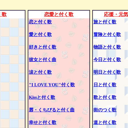
く歌
恋愛と付く歌
応援・元
恋と付く歌
旅と付く歌
愛と付く歌
冒険と付く歌
好きと付く歌
物語と付く歌
彼女と付く曲
今日と付く歌
涙と付く歌
明日と付く歌
"I LOVE YOU"付く歌
日と付く歌
Kissと付く歌
歌と付く歌
唇・くちびると付く曲
街のつく歌
幸せと付く歌
道と付く歌