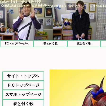
曲名が【Ｎ】で始まる歌-邦楽-
-☆椎名林檎 NIPPON ☆八神純子 NATURALLY ☆L'Arc～en～Ciel NEO UN
PCトップページへ
春と付く歌
夏と付く歌
サイト・トップへ
ＰＣトップページ
スマホトップページ
春と付く歌