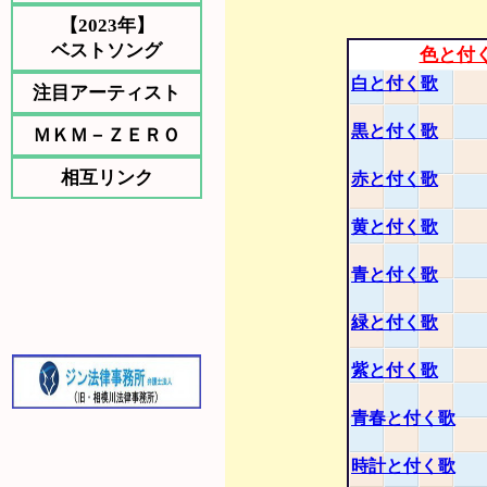
【2023年】
ベストソング
色と付
白と付く歌
注目アーティスト
黒と付く歌
ＭＫＭ－ＺＥＲＯ
相互リンク
赤と付く歌
黄と付く歌
青と付く歌
緑と付く歌
紫と付く歌
青春と付く歌
時計と付く歌