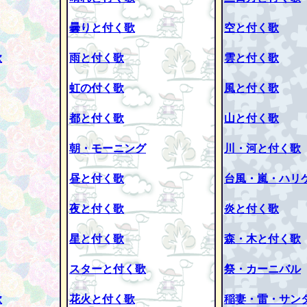
曇りと付く歌
空と付く歌
歌
雨と付く歌
雲と付く歌
虹の付く歌
風と付く歌
都と付く歌
山と付く歌
朝・モーニング
川・河と付く歌
昼と付く歌
台風・嵐・ハリ
夜と付く歌
炎と付く歌
星と付く歌
森・木と付く歌
スターと付く歌
祭・カーニバル
歌
花火と付く歌
稲妻・雷・サン