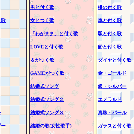
男と付く歌
橋の付く歌
く歌
女とつく歌
車と付く歌
「わがまま」と付く歌
駅と付く歌
LOVEと付く歌
船と付く歌
＆がつく歌
ダイヤと付く歌
GAMEがつく歌
金・ゴールド
結婚式ソング
銀・シルバー
結婚式ソング２
エメラルド
ー
結婚式ソング３
真珠・パール
ザー
結婚の歌(女性歌手)
ガラスと付く歌