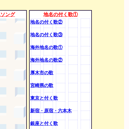
気ソング
地名の付く歌①
地名の付く歌②
地名の付く歌③
海外地名の歌①
海外地名の歌②
厚木市の歌
宮崎県の歌
東京と付く歌
新宿・原宿・六本木
銀座と付く歌