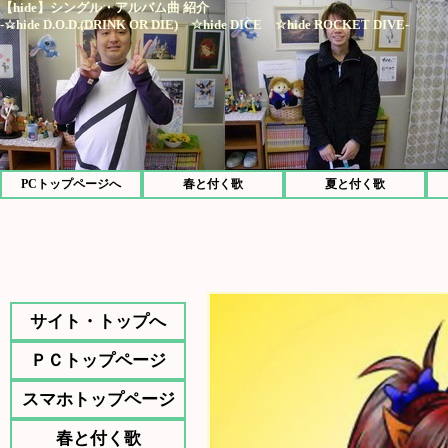
【hide】シングル・アルバム曲 紹介
-☆hide D.O.D.(DRINK OR DIE) ☆hide DICE ☆hide ROCKET DIVE-
PCトップページへ
春と付く歌
夏と付く歌
サイト・トップへ
ＰＣトップページ
スマホトップページ
春と付く歌