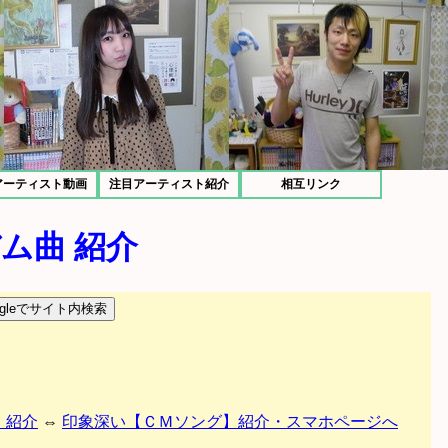
アーティスト動画
注目アーティスト紹介
相互リンク
ム曲 紹介
】紹介
⇔
印象深い【ＣＭソング】紹介・スマホページへ