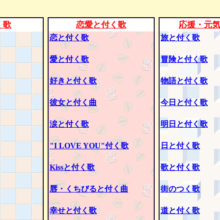
く歌
恋愛と付く歌
応援・元
恋と付く歌
旅と付く歌
愛と付く歌
冒険と付く歌
好きと付く歌
物語と付く歌
彼女と付く曲
今日と付く歌
涙と付く歌
明日と付く歌
"I LOVE YOU"付く歌
日と付く歌
Kissと付く歌
歌と付く歌
唇・くちびると付く曲
街のつく歌
幸せと付く歌
道と付く歌