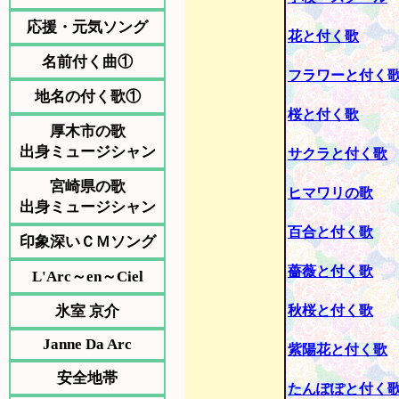
応援・元気ソング
花と付く歌
名前付く曲①
フラワーと付く
地名の付く歌①
桜と付く歌
厚木市の歌
出身ミュージシャン
サクラと付く歌
宮崎県の歌
ヒマワリの歌
出身ミュージシャン
百合と付く歌
印象深いＣＭソング
薔薇と付く歌
L'Arc～en～Ciel
氷室 京介
秋桜と付く歌
Janne Da Arc
紫陽花と付く歌
安全地帯
たんぽぽと付く