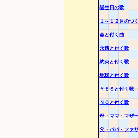
誕生日の歌
１～１２月のつ
命と付く曲
永遠と付く歌
約束と付く歌
地球と付く歌
ＹＥＳと付く歌
ＮＯと付く歌
母・ママ・マザ
父・パパ・ファ