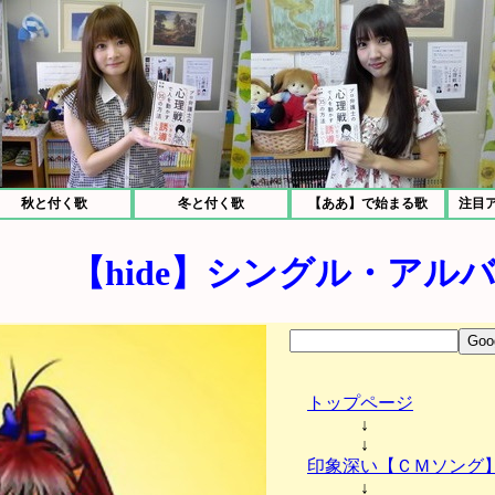
秋と付く歌
冬と付く歌
【ああ】で始まる歌
注目
【hide】シングル・アルバ
トップページ
↓
↓
印象深い【ＣＭソング
↓