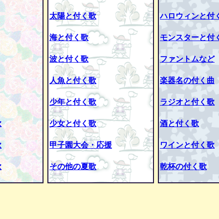
太陽と付く歌
ハロウィンと付
海と付く歌
モンスターと付
波と付く歌
ファントムなど
人魚と付く歌
楽器名の付く曲
少年と付く歌
ラジオと付く歌
歌
少女と付く歌
酒と付く歌
歌
甲子園大会・応援
ワインと付く歌
歌
その他の夏歌
乾杯の付く歌