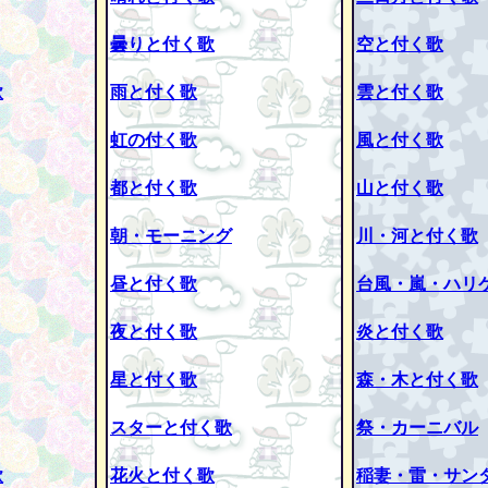
曇りと付く歌
空と付く歌
歌
雨と付く歌
雲と付く歌
虹の付く歌
風と付く歌
都と付く歌
山と付く歌
朝・モーニング
川・河と付く歌
昼と付く歌
台風・嵐・ハリ
夜と付く歌
炎と付く歌
星と付く歌
森・木と付く歌
スターと付く歌
祭・カーニバル
歌
花火と付く歌
稲妻・雷・サン