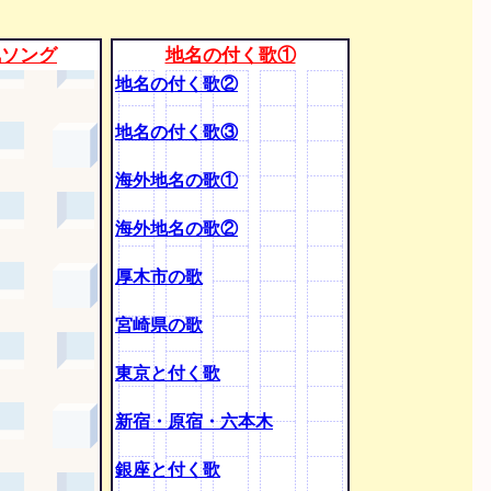
気ソング
地名の付く歌①
地名の付く歌②
地名の付く歌③
海外地名の歌①
海外地名の歌②
厚木市の歌
宮崎県の歌
東京と付く歌
新宿・原宿・六本木
銀座と付く歌