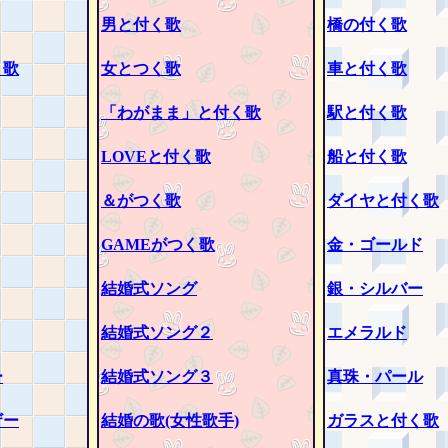
男と付く歌
橋の付く歌
く歌
女とつく歌
車と付く歌
「わがまま」と付く歌
駅と付く歌
LOVEと付く歌
船と付く歌
＆がつく歌
ダイヤと付く歌
GAMEがつく歌
金・ゴールド
結婚式ソング
銀・シルバー
結婚式ソング２
エメラルド
ー
結婚式ソング３
真珠・パール
ザー
結婚の歌(女性歌手)
ガラスと付く歌