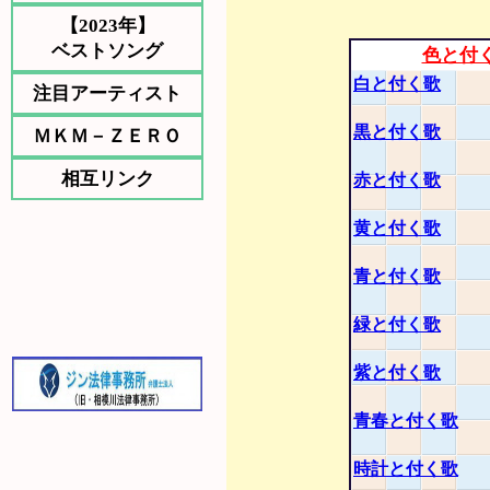
【2023年】
ベストソング
色と付
白と付く歌
注目アーティスト
黒と付く歌
ＭＫＭ－ＺＥＲＯ
相互リンク
赤と付く歌
黄と付く歌
青と付く歌
緑と付く歌
紫と付く歌
青春と付く歌
時計と付く歌