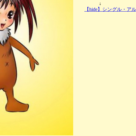
↓
【hide】シングル・ア