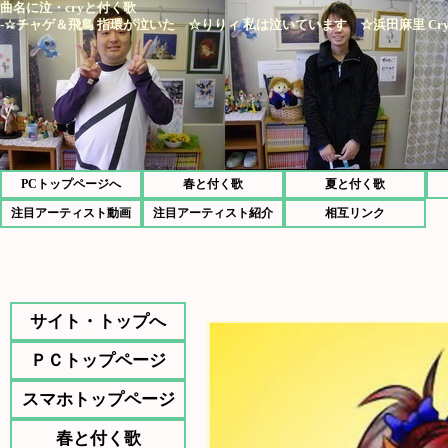
曲名に泣・cryと付く歌
-☆チャゲ＆飛鳥 指環が泣いた ☆りりィ 私は泣いています ☆浜田麻里 Cry For 
PCトップページへ
春と付く歌
夏と付く歌
注目アーティスト動画
注目アーティスト紹介
相互リンク
サイト・トップへ
ＰＣトップページ
スマホトップページ
春と付く歌