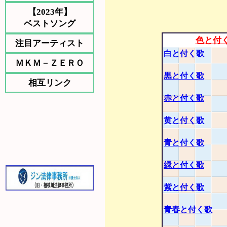
【2023年】
ベストソング
色と付
注目アーティスト
白と付く歌
ＭＫＭ－ＺＥＲＯ
黒と付く歌
相互リンク
赤と付く歌
黄と付く歌
青と付く歌
緑と付く歌
紫と付く歌
青春と付く歌