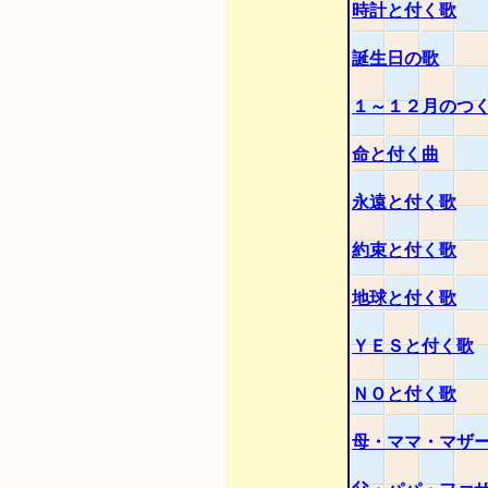
時計と付く歌
誕生日の歌
１～１２月のつ
命と付く曲
永遠と付く歌
約束と付く歌
地球と付く歌
ＹＥＳと付く歌
ＮＯと付く歌
母・ママ・マザ