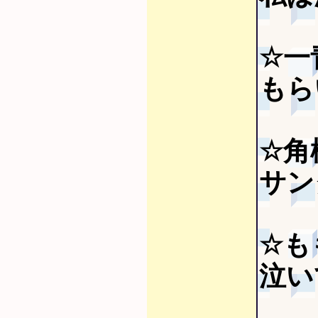
☆一
もら
☆角
サン
☆も
泣い