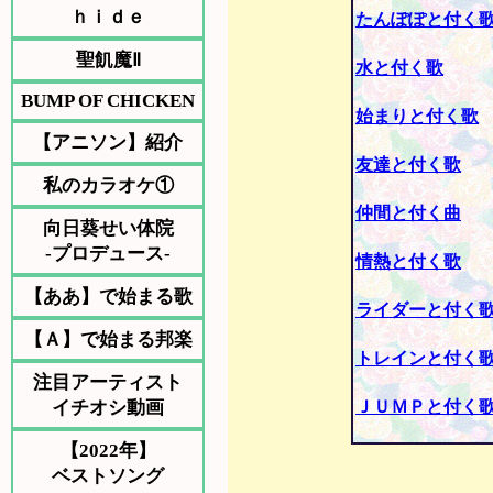
ｈｉｄｅ
たんぽぽと付く
聖飢魔Ⅱ
水と付く歌
BUMP OF CHICKEN
始まりと付く歌
【アニソン】紹介
友達と付く歌
私のカラオケ①
仲間と付く曲
向日葵せい体院
-プロデュース-
情熱と付く歌
【ああ】で始まる歌
ライダーと付く
【Ａ】で始まる邦楽
トレインと付く
注目アーティスト
イチオシ動画
ＪＵＭＰと付く
【2022年】
ベストソング