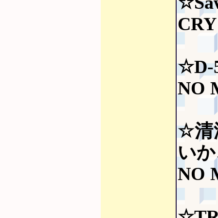
☆Saw
CRY
☆D-
NO 
☆清
いか
NO 
☆TR