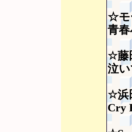
☆モ
青春
☆藤
泣い
☆浜
Cry 