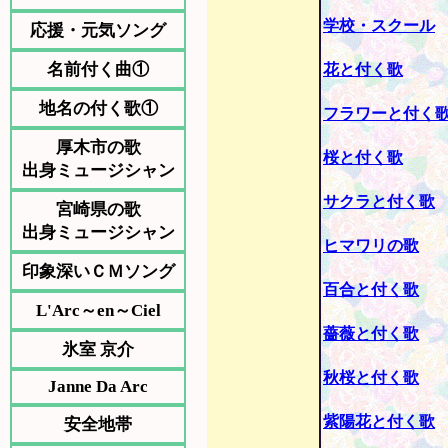
学校・スクール
応援・元気ソング
名前付く曲①
花と付く歌
地名の付く歌①
フラワーと付く
厚木市の歌
桜と付く歌
出身ミュージシャン
サクラと付く歌
宮崎県の歌
出身ミュージシャン
ヒマワリの歌
印象深いＣＭソング
百合と付く歌
L'Arc～en～Ciel
薔薇と付く歌
氷室 京介
秋桜と付く歌
Janne Da Arc
紫陽花と付く歌
安全地帯