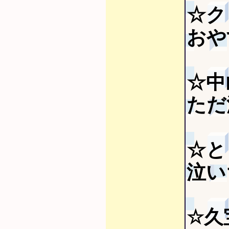
☆ク
おや
☆中
ただ
☆と
泣い
☆久