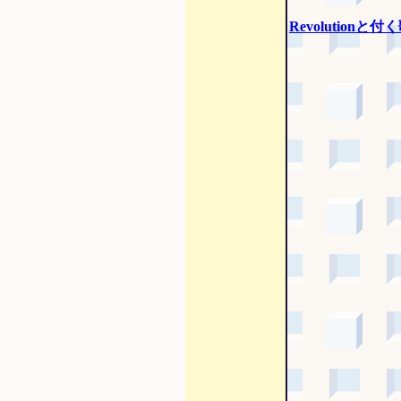
Revolutionと付