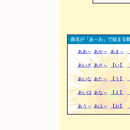
曲名が「あ～わ」で始まる歌
ああ～
あか～
あま～
あいさ
あさ～
【い】
あいな
あた～
【う】
あいは
あな～
【え】
あう～
あは～
【お】