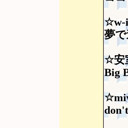
☆w-i
夢で逢
☆安
Big 
☆mi
don'