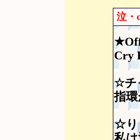
泣・
★Of
Cry 
☆チ
指環
☆り
私は