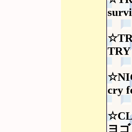
surv
☆TR
TRY
☆NI
cry 
☆CL
ヨゴし