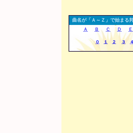
曲名が「Ａ～Ｚ」で始まる
Ａ
Ｂ
Ｃ
Ｄ
Ｅ
０
１
２
３