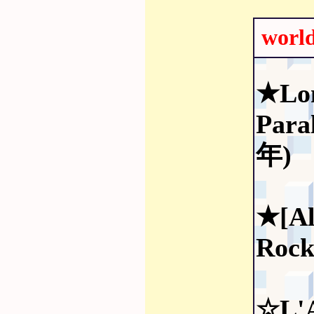
wo
★Lo
Para
年)
★[Al
Rock
☆L'