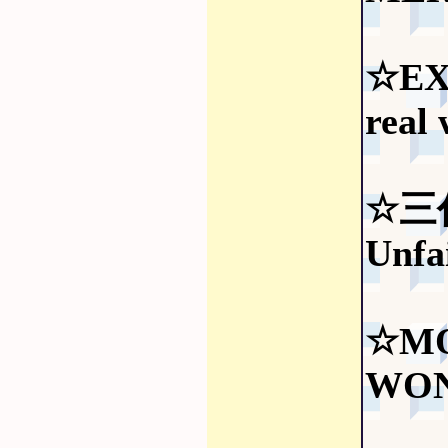
☆EX
real
☆三代目
Unfa
☆M
WON