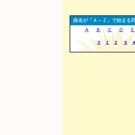
曲名が「Ａ～Ｚ」で始まる
Ａ
Ｂ
Ｃ
Ｄ
Ｅ
０
１
２
３