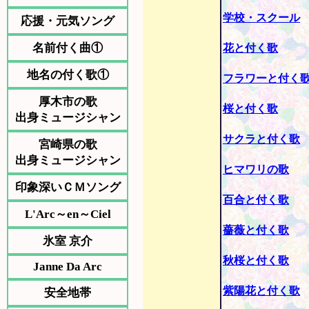
学校・スクール
応援・元気ソング
名前付く曲①
花と付く歌
地名の付く歌①
フラワーと付く
厚木市の歌
桜と付く歌
出身ミュージシャン
サクラと付く歌
宮崎県の歌
出身ミュージシャン
ヒマワリの歌
印象深いＣＭソング
百合と付く歌
L'Arc～en～Ciel
薔薇と付く歌
氷室 京介
秋桜と付く歌
Janne Da Arc
紫陽花と付く歌
安全地帯