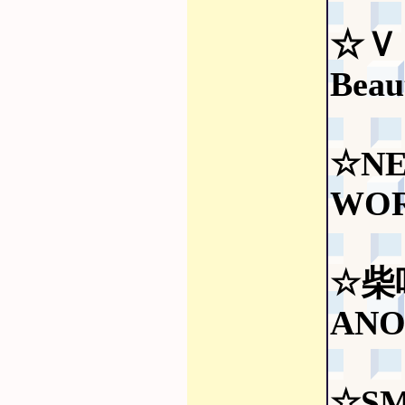
☆Ｖ
Beau
☆N
WOR
☆柴
ANO
☆S