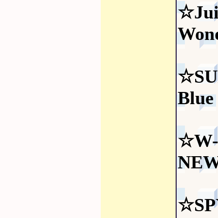
☆Jui
Wond
☆SU
Blue
☆W-
NEW
☆SP