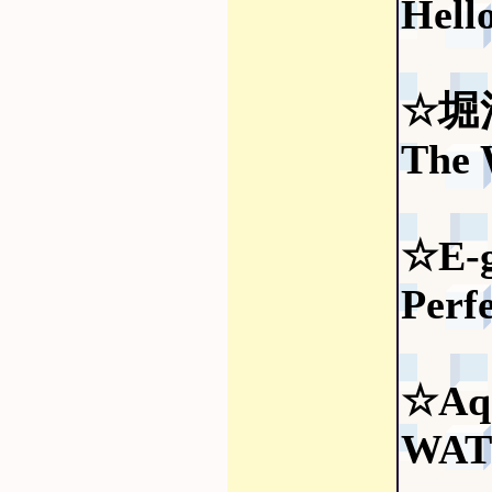
Hell
☆堀
The 
☆E-g
Perf
☆Aq
WAT