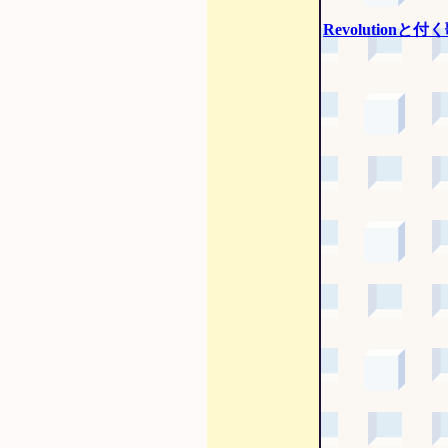
Revolutionと付