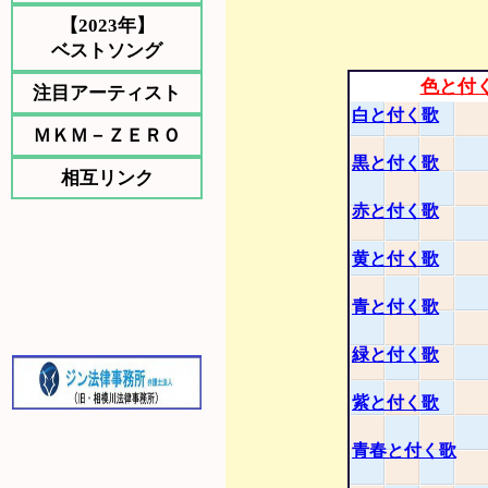
【2023年】
ベストソング
色と付
注目アーティスト
白と付く歌
ＭＫＭ－ＺＥＲＯ
黒と付く歌
相互リンク
赤と付く歌
黄と付く歌
青と付く歌
緑と付く歌
紫と付く歌
青春と付く歌