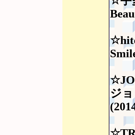
☆宇
Beau
☆hit
Smil
☆JO
ジョ
(201
☆T