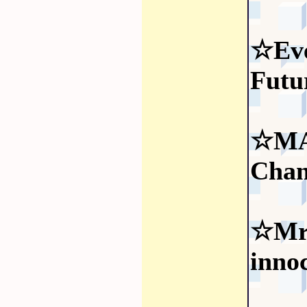
☆Eve
Futu
☆MA
Chan
☆Mr.
inno