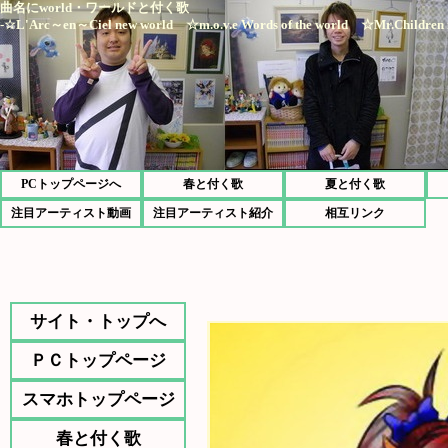
曲名にworld・ワールドと付く歌
-☆L'Arc～en～Ciel new world ☆m.o.v.e Words of the world ☆Mr.Children i
PCトップページへ
春と付く歌
夏と付く歌
注目アーティスト動画
注目アーティスト紹介
相互リンク
サイト・トップへ
ＰＣトップページ
スマホトップページ
春と付く歌