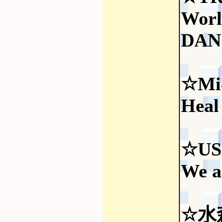
Wor
DAN
☆Mic
Heal
☆US
We a
☆水