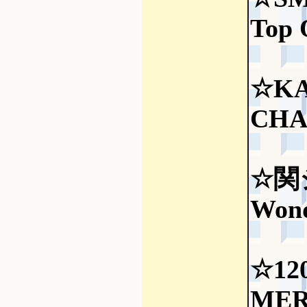
Top 
☆KA
CHA
☆関
Wond
☆12
MER