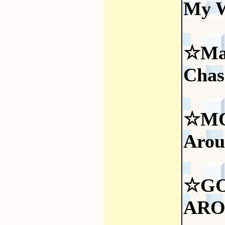
My W
☆Ma
Chas
☆MO
Arou
☆GO
ARO