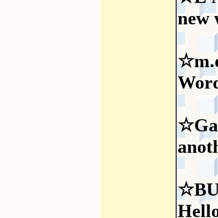
new 
☆m.o
Word
☆Ga
anot
☆BU
Hell