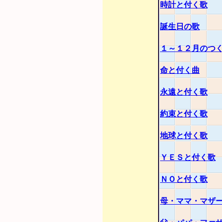
時計と付く歌
誕生日の歌
１～１２月のつ
命と付く曲
永遠と付く歌
約束と付く歌
地球と付く歌
ＹＥＳと付く歌
ＮＯと付く歌
母・ママ・マザ