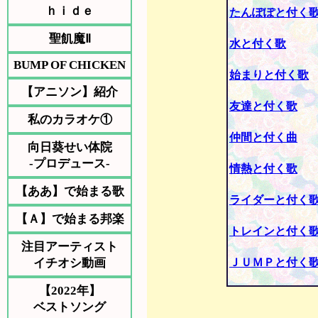
ｈｉｄｅ
たんぽぽと付く
聖飢魔Ⅱ
水と付く歌
BUMP OF CHICKEN
始まりと付く歌
【アニソン】紹介
友達と付く歌
私のカラオケ①
仲間と付く曲
向日葵せい体院
-プロデュース-
情熱と付く歌
【ああ】で始まる歌
ライダーと付く
【Ａ】で始まる邦楽
トレインと付く
注目アーティスト
イチオシ動画
ＪＵＭＰと付く
【2022年】
ベストソング