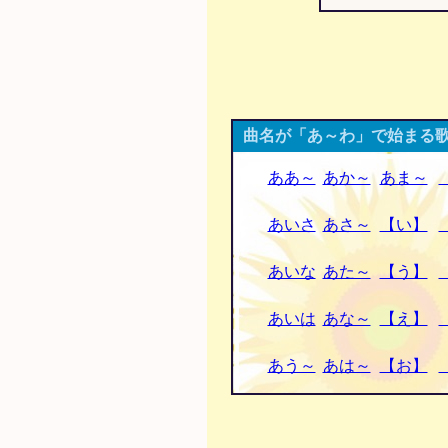
曲名が「あ～わ」で始まる歌
ああ～
あか～
あま～
あいさ
あさ～
【い】
あいな
あた～
【う】
あいは
あな～
【え】
あう～
あは～
【お】