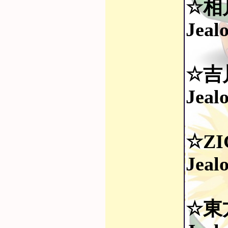
☆相
Jeal
☆吉
Jeal
☆ZI
Jea
☆東