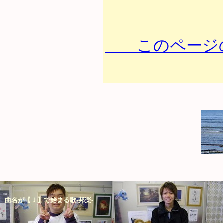
このページの
曲名が【Ｊ】で始まる歌-邦楽-