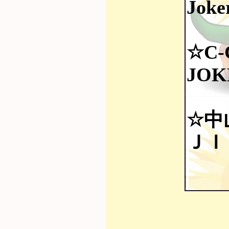
Jok
☆C-
JOK
☆中
ＪＩ