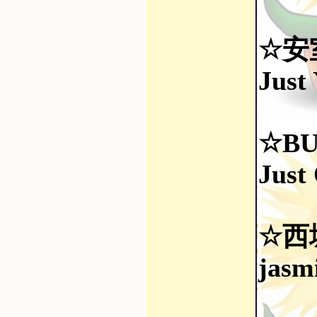
☆安
Just
☆BU
Just
☆西
jasm