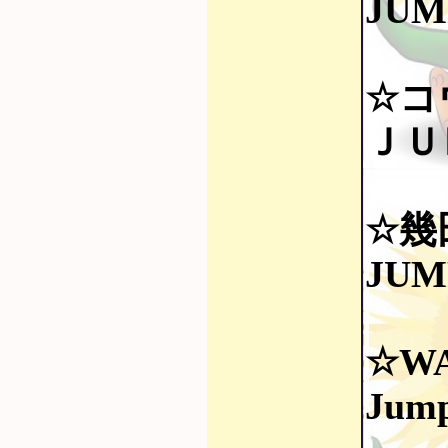
JUMP
☆コ
ＪＵＭ
☆幾
JUM
☆W
Jump