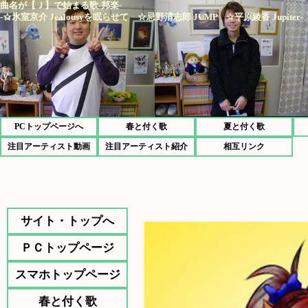
曲名が【Ｊ】で始まる歌-邦楽-
-☆氷室京介 Jealousyを眠らせて ☆忌野清志郎 JUMP ☆平原綾香 Jupiter-
PCトップページへ
春と付く歌
夏と付く歌
注目アーティスト動画
注目アーティスト紹介
相互リンク
サイト・トップへ
ＰＣトップページ
スマホトップページ
春と付く歌