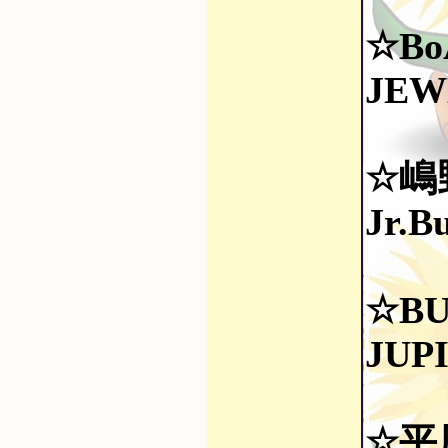
☆Bo
JEW
☆嶋
Jr.B
☆BU
JUPI
☆平