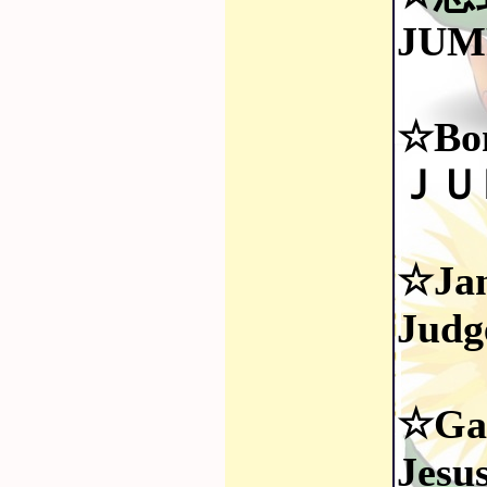
JUM
☆Bo
ＪＵＭ
☆Jan
Jud
☆Ga
Jesu