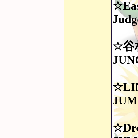
☆Eas
Judg
☆谷
JUN
☆LI
JUM
☆Dr