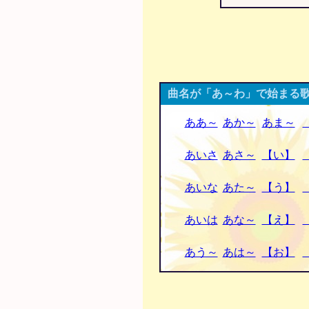
曲名が「あ～わ」で始まる歌
ああ～
あか～
あま～
あいさ
あさ～
【い】
あいな
あた～
【う】
あいは
あな～
【え】
あう～
あは～
【お】