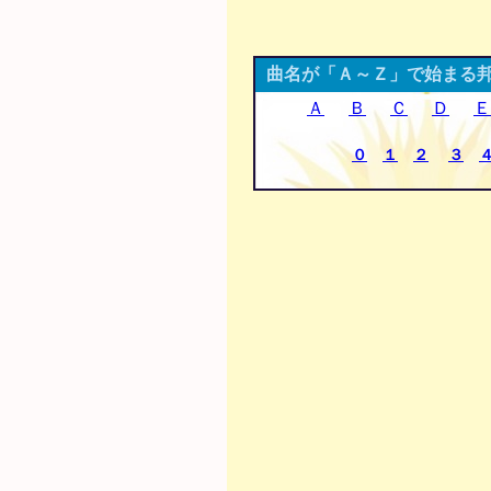
曲名が「Ａ～Ｚ」で始まる
Ａ
Ｂ
Ｃ
Ｄ
Ｅ
０
１
２
３