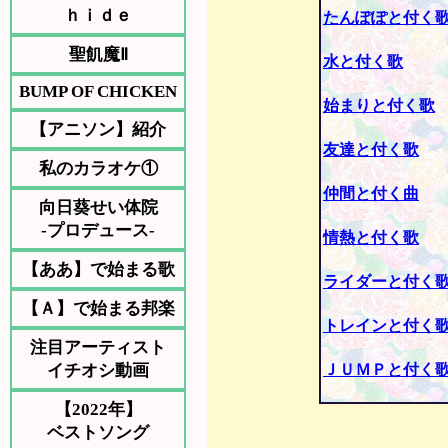
ｈｉｄｅ
たんぽぽと付く
聖飢魔Ⅱ
水と付く歌
BUMP OF CHICKEN
始まりと付く歌
【アニソン】紹介
友達と付く歌
私のカラオケ①
仲間と付く曲
向日葵せい体院
-プロデュース-
情熱と付く歌
【ああ】で始まる歌
ライダーと付く
【Ａ】で始まる邦楽
トレインと付く
注目アーティスト
イチオシ動画
ＪＵＭＰと付く
【2022年】
ベストソング