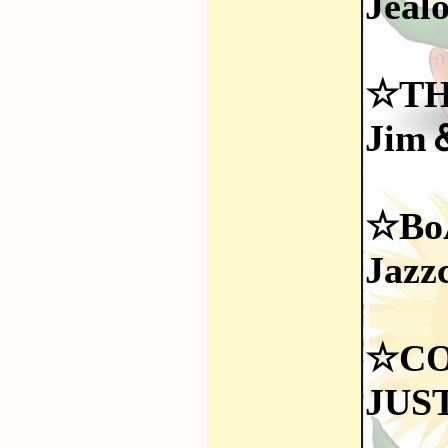
Jeal
☆TH
Jim
☆Bo
Jazz
☆C
JUS