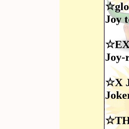
☆glo
Joy 
☆EX
Joy
☆X 
Joke
☆TH