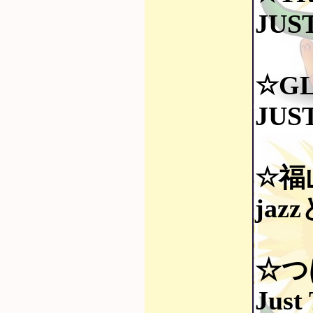
JUST
☆G
JUST
☆福
jaz
☆つ
Just