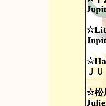
Jupi
☆Lit
Jupi
☆Hap
ＪＵ
☆松
Juli