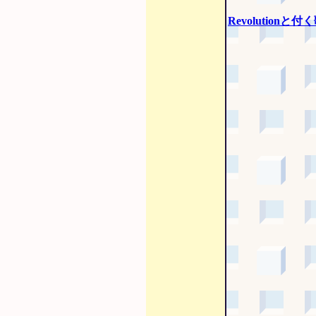
Revolutionと付