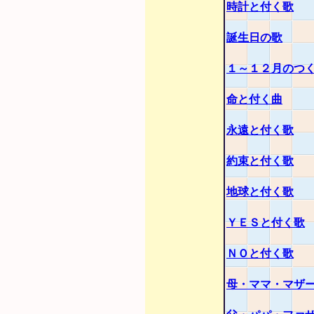
時計と付く歌
誕生日の歌
１～１２月のつ
命と付く曲
永遠と付く歌
約束と付く歌
地球と付く歌
ＹＥＳと付く歌
ＮＯと付く歌
母・ママ・マザ