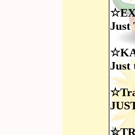
☆EX
Just
☆KA
Just
☆Tra
JUS
☆TR