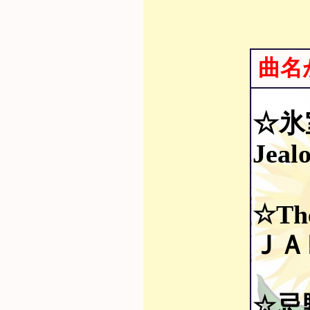
曲名
☆氷
Jea
☆The
ＪＡＭ
☆忌