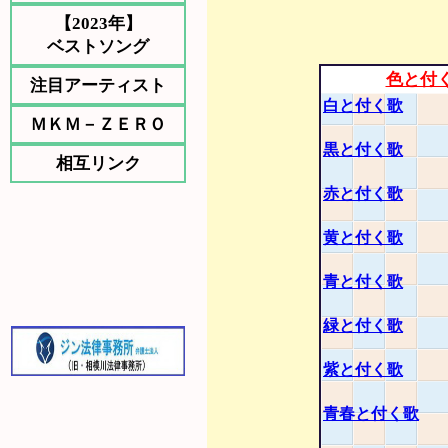
【2023年】
ベストソング
色と付
注目アーティスト
白と付く歌
ＭＫＭ－ＺＥＲＯ
黒と付く歌
相互リンク
赤と付く歌
黄と付く歌
青と付く歌
緑と付く歌
紫と付く歌
青春と付く歌