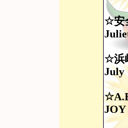
☆安
Juli
☆浜
July
☆A.
JO